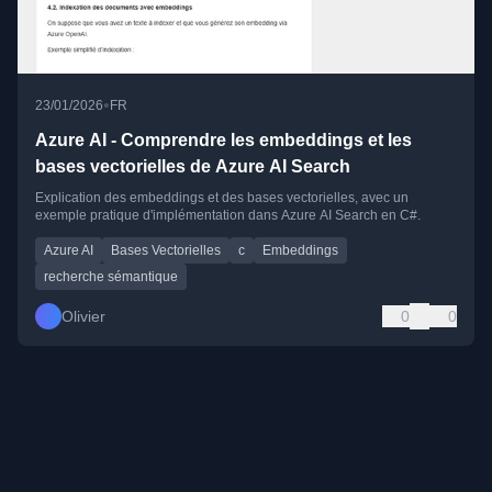
•
23/01/2026
FR
Azure AI - Comprendre les embeddings et les
bases vectorielles de Azure AI Search
Explication des embeddings et des bases vectorielles, avec un
exemple pratique d'implémentation dans Azure AI Search en C#.
Azure AI
Bases Vectorielles
c
Embeddings
recherche sémantique
Olivier
0
0