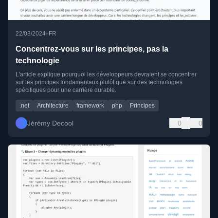
•
22/03/2024
FR
Concentrez-vous sur les principes, pas la
technologie
L'article explique pourquoi les développeurs devraient se concentrer
sur les principes fondamentaux plutôt que sur des technologies
spécifiques pour une carrière durable.
.net
Architecture
framework
php
Principes
Jérémy Decool
0
0