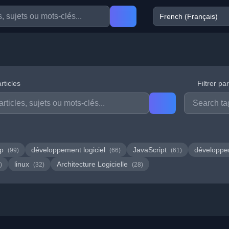
rticles
Filtrer pa
hp
développement logiciel
JavaScript
développ
(99)
(66)
(61)
linux
Architecture Logicielle
)
(32)
(28)