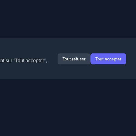
Tout refuser
Tout accepter
nt sur "Tout accepter",
Extensions
Informations
Chrome
À propos de nous