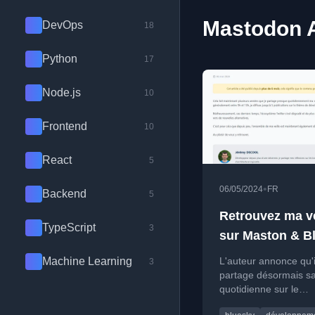
Mastodon A
DevOps
18
Python
17
Node.js
10
Frontend
10
React
5
•
06/05/2024
FR
Backend
5
Retrouvez ma ve
TypeScript
3
sur Maston & B
Machine Learning
L'auteur annonce qu'i
3
partage désormais sa 
quotidienne sur le
développement et