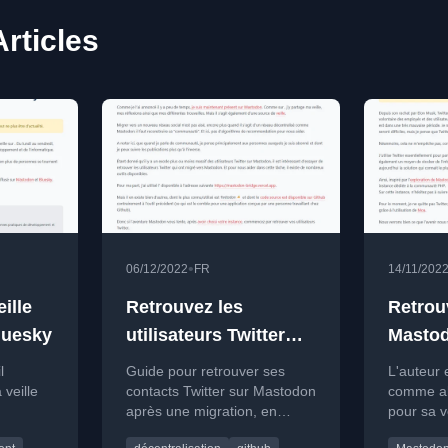
rticles
•
06/12/2022
FR
14/11/202
ille
Retrouvez les
Retrou
luesky
utilisateurs Twitter
Masto
sur Mastodon
l
Guide pour retrouver ses
L'auteur
veille
contacts Twitter sur Mastodon
comme alt
après une migration, en
pour sa v
utilisant des outils comme
aux réce