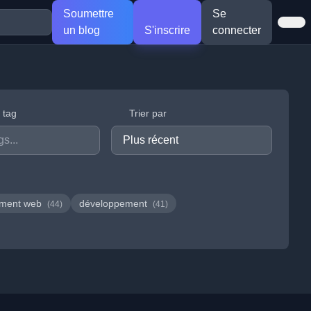
Soumettre
Se
un blog
S'inscrire
connecter
r tag
Trier par
ement web
développement
(44)
(41)