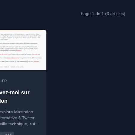
Page 1 de 1 (3 articles)
•
2
FR
vez-moi sur
don
 explore Mastodon
ernative à Twitter
eille technique, suite
nts événements chez