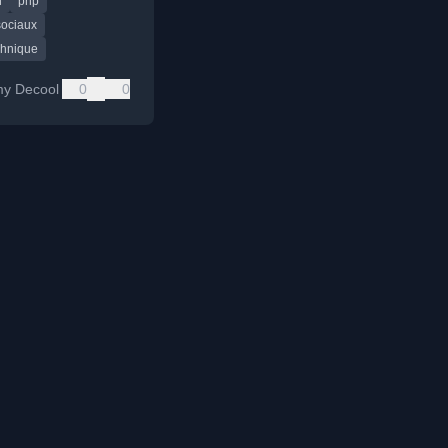
n
php
sociaux
chnique
my Decool
0
0