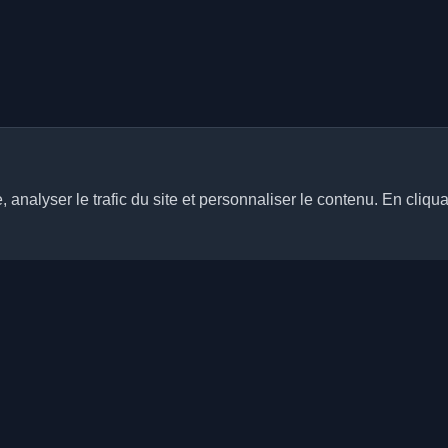
analyser le trafic du site et personnaliser le contenu. En cliqua
Liens rapides
Articles
rs blogs personnels de