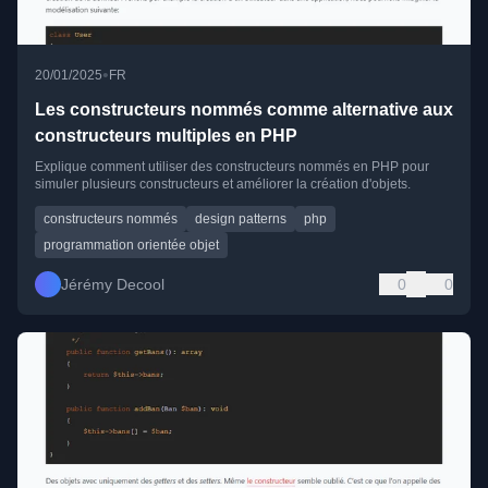
•
20/01/2025
FR
Les constructeurs nommés comme alternative aux
constructeurs multiples en PHP
Explique comment utiliser des constructeurs nommés en PHP pour
simuler plusieurs constructeurs et améliorer la création d'objets.
constructeurs nommés
design patterns
php
programmation orientée objet
Jérémy Decool
0
0