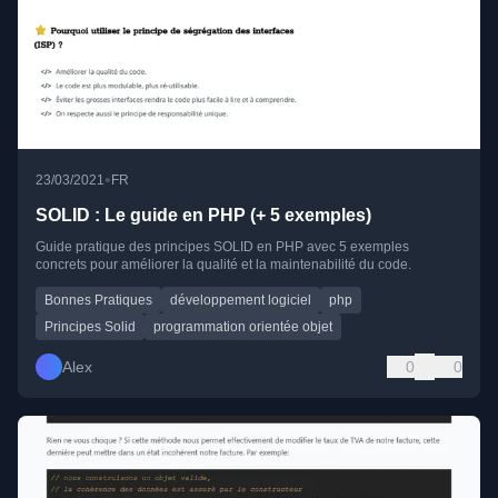
•
23/03/2021
FR
SOLID : Le guide en PHP (+ 5 exemples)
Guide pratique des principes SOLID en PHP avec 5 exemples
concrets pour améliorer la qualité et la maintenabilité du code.
Bonnes Pratiques
développement logiciel
php
Principes Solid
programmation orientée objet
Alex
0
0