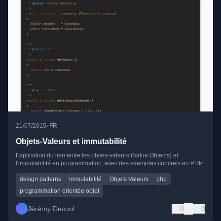
•
21/07/2015
FR
Objets-Valeurs et immutabilité
Explication du lien entre les objets-valeurs (Value Objects) et
l'immutabilité en programmation, avec des exemples concrets en PHP.
design patterns
immutabilité
Objets Valeurs
php
programmation orientée objet
Jérémy Decool
0
0