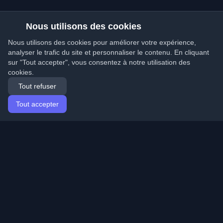
Nous utilisons des cookies
Nous utilisons des cookies pour améliorer votre expérience,
analyser le trafic du site et personnaliser le contenu. En cliquant
sur "Tout accepter", vous consentez à notre utilisation des
cookies.
Tout refuser
Tout accepter
Accueil
Articles
French (Français)
Connexion
Découvrez les meilleurs blogs personnels de
développeurs et articles du monde entier. Restez à jour