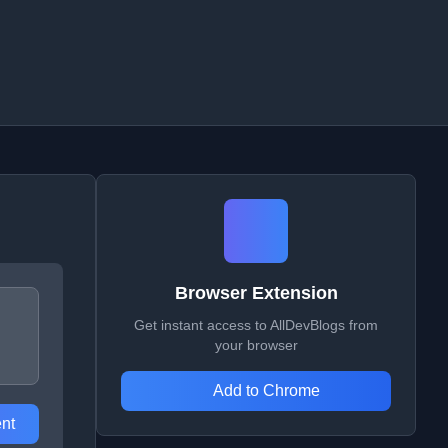
Browser Extension
Get instant access to AllDevBlogs from
your browser
Add to Chrome
nt