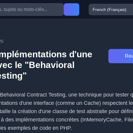
25
 implémentations d'une
Rea
vec le "Behavioral
esting"
e Behavioral Contract Testing, une technique pour tester 
ntations d'une interface (comme un Cache) respectent 
ille la création d'une classe de test abstraite pour défini
n à des implémentations concrètes (InMemoryCache, Fil
des exemples de code en PHP.