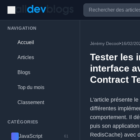
NAVIGATION
Accueil
Jérémy Decool
•
16/02/20
Tester les
Articles
interface a
Blogs
Contract T
Top du mois
L'article présente l
Classement
différentes impléme
comportement. Il déta
CATÉGORIES
puis son applicatio
RedisCache) avec 
JavaScript
61