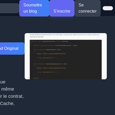
Soumettre
Se
un blog
S'inscrire
connecter
d Original
que
le même
r le contrat,
eCache,