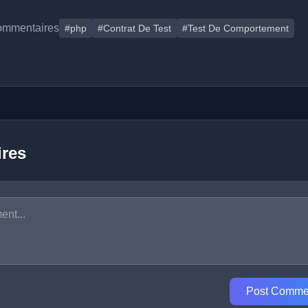
ommentaires
#php
#Contrat De Test
#Test De Comportement
res
Post Comme