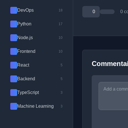
DevOps
18
0
0 c
Python
17
Node.js
10
Frontend
10
Commentai
React
5
Backend
5
TypeScript
3
Machine Learning
3