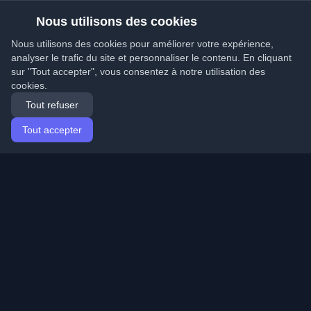
Nous utilisons des cookies
Nous utilisons des cookies pour améliorer votre expérience,
analyser le trafic du site et personnaliser le contenu. En cliquant
sur "Tout accepter", vous consentez à notre utilisation des
cookies.
Tout refuser
Tout accepter
Accueil
Articles
French (Français)
Connexion
Découvrez les meilleurs blogs personnels de
développeurs et articles du monde entier. Restez à jour
avec les dernières tendances, tutoriels et insights de la