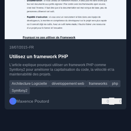
•
18/07/2015
FR
Utilisez un framework PHP
L'article explique pourquoi utiliser un framework PHP comme
Symfony2 pour améliorer la capitalisation du code, la vélocité et la
maintenabilité des projets.
Architecture Logicielle
développement web
frameworks
php
Symfony2
Maxence Poutord
0
0