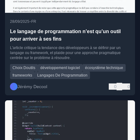
•
28/09/2025
FR
Le langage de programmation n'est qu'un outil
pour arriver à ses fins
L'article critique la tendance des développeurs à se définir par un
langage ou framework, et plaide pour une approche pragmatique
centrée sur le problème à résoudre.
Choix Doutils
développement logiciel
écosystème technique
frameworks
Langages De Programmation
Jérémy Decool
0
0