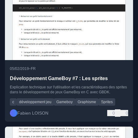
•
05/02/2019
FR
Développement GameBoy #7 : Les sprites
Explication technique sur l'utilisation et les caractéristiques des sprites
dans le développement de jeux GameBoy en C avec GBDK.
c
développement jeu
Gameboy
Graphisme
Sprites
Fabien LOISON
0
0