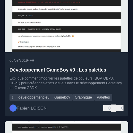
•
05/08/2019
FR
Développement GameBoy #9 : Les palettes
Explique comment modifier les palettes de couleurs (BGP, OBP0,
OBP1) pour créer des effets visuels dans le développement GameBoy
en C avec GBDK.
c
développement jeu
Gameboy
Graphique
Palettes
Fabien LOISON
0
0