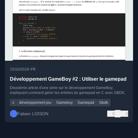
•
15/10/2018
FR
Développement GameBoy #2 : Utiliser le gamepad
Deuxième article d'une série sur le développement GameBoy,
expliquant comment gérer les entrées du gamepad en C avec GBDK.
c
développement jeu
Gameboy
Gamepad
Gbdk
Fabien LOISON
0
0