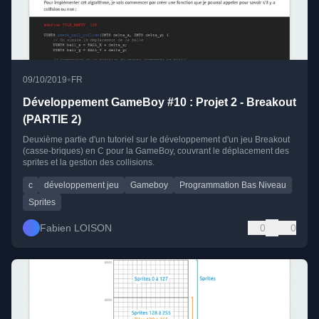
•
09/10/2019
FR
Développement GameBoy #10 : Projet 2 - Breakout
(PARTIE 2)
Deuxième partie d'un tutoriel sur le développement d'un jeu Breakout
(casse-briques) en C pour la GameBoy, couvrant le déplacement des
sprites et la gestion des collisions.
c
développement jeu
Gameboy
Programmation Bas Niveau
Sprites
Fabien LOISON
0
0