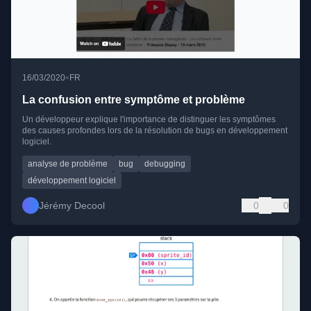
•
16/03/2020
FR
La confusion entre symptôme et problème
Un développeur explique l'importance de distinguer les symptômes
des causes profondes lors de la résolution de bugs en développement
logiciel.
analyse de problème
bug
debugging
développement logiciel
Jérémy Decool
0
0