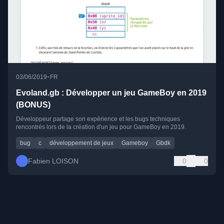
•
03/06/2019
FR
Evoland.gb : Développer un jeu GameBoy en 2019
(BONUS)
Développeur partage son expérience et les bugs techniques
rencontrés lors de la création d'un jeu pour GameBoy en 2019.
bug
c
développement de jeux
Gameboy
Gbdk
Fabien LOISON
0
0