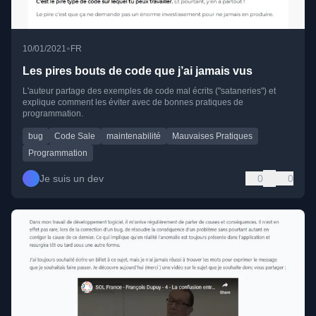
•
10/01/2021
FR
Les pires bouts de code que j’ai jamais vus
L'auteur partage des exemples de code mal écrits ("sataneries") et
explique comment les éviter avec de bonnes pratiques de
programmation.
bug
Code Sale
maintenabilité
Mauvaises Pratiques
Programmation
Je suis un dev
0
0