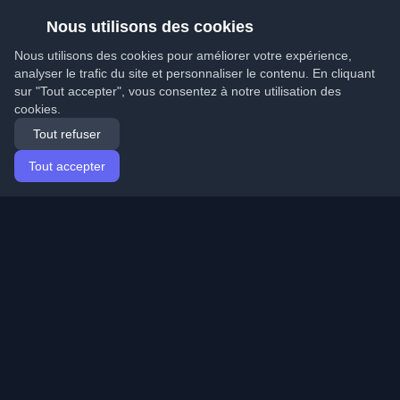
Nous utilisons des cookies
Nous utilisons des cookies pour améliorer votre expérience,
analyser le trafic du site et personnaliser le contenu. En cliquant
sur "Tout accepter", vous consentez à notre utilisation des
cookies.
Tout refuser
Tout accepter
Accueil
Articles
French (Français)
Connexion
Découvrez les meilleurs blogs personnels de
développeurs et articles du monde entier. Restez à jour
avec les dernières tendances, tutoriels et insights de la