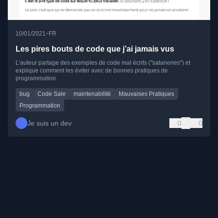
•
10/01/2021
FR
Les pires bouts de code que j’ai jamais vus
L'auteur partage des exemples de code mal écrits ("sataneries") et
explique comment les éviter avec de bonnes pratiques de
programmation.
bug
Code Sale
maintenabilité
Mauvaises Pratiques
Programmation
Je suis un dev
0
0