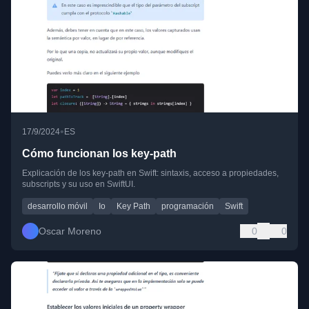
•
17/9/2024
ES
Cómo funcionan los key-path
Explicación de los key-path en Swift: sintaxis, acceso a propiedades,
subscripts y su uso en SwiftUI.
desarrollo móvil
Io
Key Path
programación
Swift
Oscar Moreno
0
0