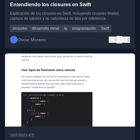
Entendiendo los closures en Swift
Explicación de los closures en Swift, incluyendo closures finales,
captura de valores y su naturaleza de tipo por referencia.
closures
desarrollo móvil
Io
programación
Swift
Oscar Moreno
0
0
•
10/7/2023
ES