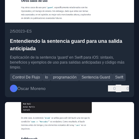
•
2/5/2023
ES
Entendiendo la sentencia guard para una salida
anticipiada
Explicación de la sentencia 'guard' en Swift para iOS: sintaxis,
beneficios y ejemplos de uso para salidas anticipadas y código más
limpio.
Control De Flujo
Io
programación
Sentencia Guard
Swift
Oscar Moreno
0
0