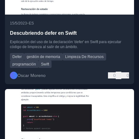
•
15/5/2023
ES
Descubriendo defer en Swift
Explicación del uso de la declaración 'defer' en Swift para ejecutar
código de limpieza al salir de un ámbito.
Defer
gestión de memoria
Limpieza De Recursos
programación
Swift
Oscar Moreno
0
0