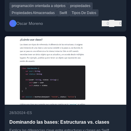
programación orientada a objetos
propiedades
Propiedades Almacenadas
Swift
Tipos De Datos
Oscar Moreno
0
0
•
28/3/2024
ES
Dominando las bases: Estructuras vs. clases
Explica las diferencias clave entre estructuras y clases en Swift,