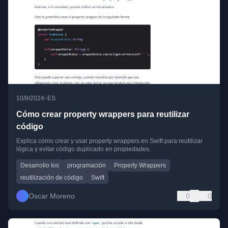
•
10/9/2024
ES
Cómo crear property wrappers para reutilizar
código
Explica cómo crear y usar property wrappers en Swift para reutilizar
lógica y evitar código duplicado en propiedades.
Desarrollo Ios
programación
Property Wrappers
reutilización de código
Swift
Oscar Moreno
0
0