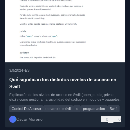
•
3/9/2024
ES
Qué significan los distintos niveles de acceso en
Swift
Explicación de los niveles de acceso en Swift (open, public, private,
etc.) y cómo gestionar la visibilidad del código en módulos y paquetes.
Control De Acceso
desarrollo móvil
Io
programación
Swift
Oscar Moreno
0
0