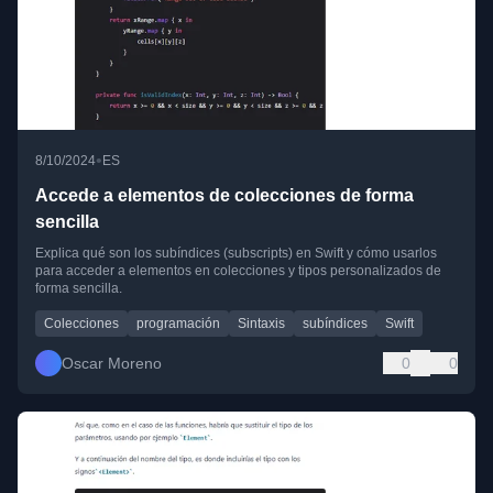
•
8/10/2024
ES
Accede a elementos de colecciones de forma
sencilla
Explica qué son los subíndices (subscripts) en Swift y cómo usarlos
para acceder a elementos en colecciones y tipos personalizados de
forma sencilla.
Colecciones
programación
Sintaxis
subíndices
Swift
Oscar Moreno
0
0