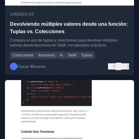
•
12/6/2023
ES
Devolviendo múltiples valores desde una función:
Tuplas vs. Colecciones
Compara el uso de tuplas y colecciones para devolver múltiples
valores desde funciones en Swift, con ejemplos prácticos.
Colecciones
funciones
Io
Swift
Tuplas
Oscar Moreno
0
0