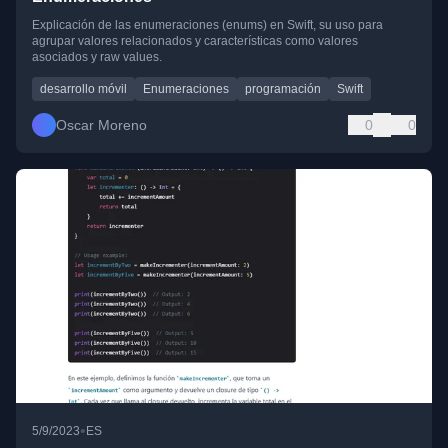
Explicación de las enumeraciones (enums) en Swift, su uso para
agrupar valores relacionados y características como valores
asociados y raw values.
desarrollo móvil
Enumeraciones
programación
Swift
Oscar Moreno
0
0
•
5/9/2023
ES