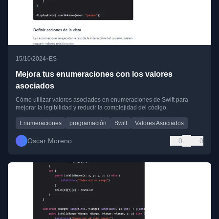
•
15/10/2024
ES
Mejora tus enumeraciones con los valores
asociados
Cómo utilizar valores asociados en enumeraciones de Swift para
mejorar la legibilidad y reducir la complejidad del código.
Enumeraciones
programación
Swift
Valores Asociados
Oscar Moreno
0
0