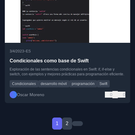
•
3/4/2023
ES
Condicionales como base de Swift
Exploración de las sentencias condicionales en Swift: if, if-else y
switch, con ejemplos y mejores prácticas para programación eficiente.
Condicionales
desarrollo móvil
programación
Swift
Oscar Moreno
0
0
1
2