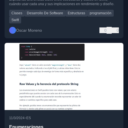
cuándo usar cada una y sus implicaciones en rendimiento y diseño.
Clases
Desarrollo De Software
Estructuras
programación
Swift
Oscar Moreno
0
0
•
11/3/2024
ES
Enumeraciones