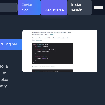
Enviar
Iniciar
blog
Registrarse
sesión
d Original
do la
atos.
mplos
nary.