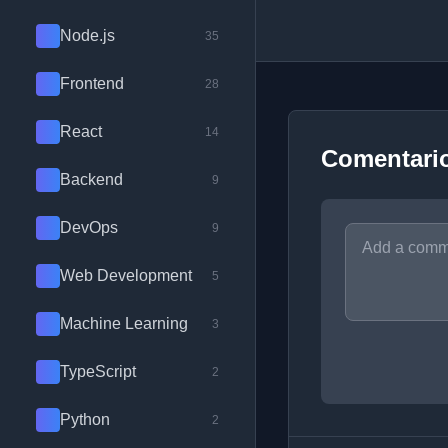
Node.js
35
Frontend
28
React
14
Comentari
Backend
9
DevOps
9
Web Development
5
Machine Learning
3
TypeScript
2
Python
2