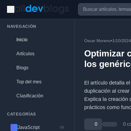
NAVEGACIÓN
Inicio
Oscar Moreno
•
1/10/2024
Optimizar c
Artículos
los genéri
Blogs
Top del mes
El artículo detalla 
duplicación al crear
Clasificación
Explica la creación 
prácticos como funci
CATEGORÍAS
0
0 c
JavaScript
59