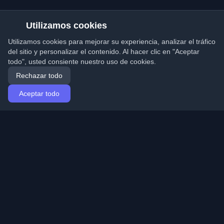
Utilizamos cookies
Utilizamos cookies para mejorar su experiencia, analizar el tráfico
del sitio y personalizar el contenido. Al hacer clic en "Aceptar
todo", usted consiente nuestro uso de cookies.
Rechazar todo
Aceptar todo
Inicio
Artículos
Spanish (Español)
Iniciar sesión
Descubre los mejores blogs personales de
desarrolladores y artículos de todo el mundo. Mantente
actualizado con las últimas tendencias, tutoriales e