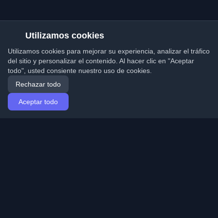
Utilizamos cookies
Utilizamos cookies para mejorar su experiencia, analizar el tráfico
del sitio y personalizar el contenido. Al hacer clic en "Aceptar
todo", usted consiente nuestro uso de cookies.
Rechazar todo
Aceptar todo
Inicio
Artículos
Spanish (Español)
Iniciar sesión
Descubre los mejores blogs personales de
desarrolladores y artículos de todo el mundo. Mantente