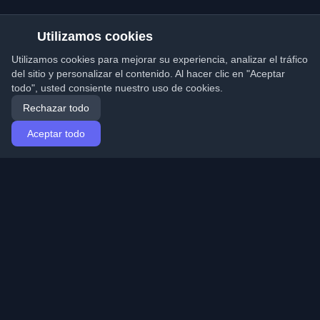
Utilizamos cookies
Utilizamos cookies para mejorar su experiencia, analizar el tráfico
del sitio y personalizar el contenido. Al hacer clic en "Aceptar
todo", usted consiente nuestro uso de cookies.
Rechazar todo
Aceptar todo
Inicio
Artículos
Spanish (Español)
Iniciar sesión
Descubre los mejores blogs personales de
desarrolladores y artículos de todo el mundo. Mantente
actualizado con las últimas tendencias, tutoriales e