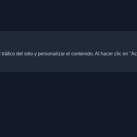
ráfico del sitio y personalizar el contenido. Al hacer clic en "A
Enlaces rápidos
Artículos
blogs personales de
culos de todo el mundo. Mantente
Blogs