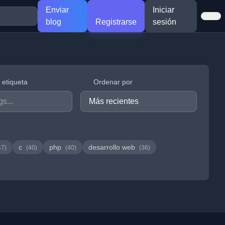
Enviar
Iniciar
blog
Registrarse
sesión
r etiqueta
Ordenar por
c
php
desarrollo web
47)
(40)
(40)
(36)