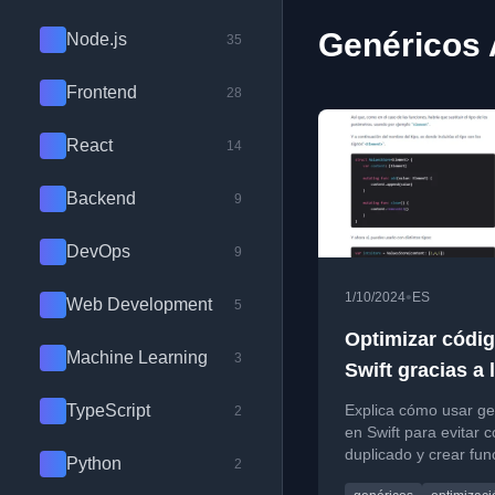
Genéricos 
Node.js
35
Frontend
28
React
14
Backend
9
DevOps
9
•
1/10/2024
ES
Web Development
5
Optimizar códi
Machine Learning
3
Swift gracias a 
genéricos
TypeScript
Explica cómo usar ge
2
en Swift para evitar 
duplicado y crear fun
Python
2
tipos más reutilizable