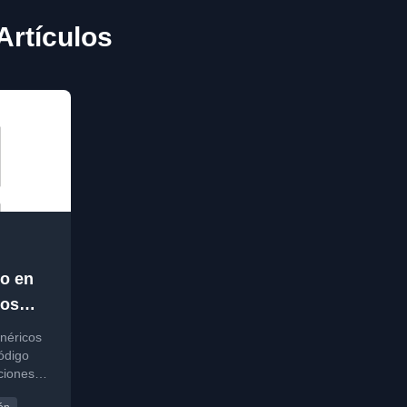
Artículos
go en
los
néricos
código
ciones y
s y