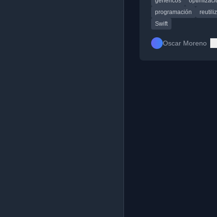
genéricos
optimizaci
limpios.
programación
reutili
Swift
Oscar Moreno