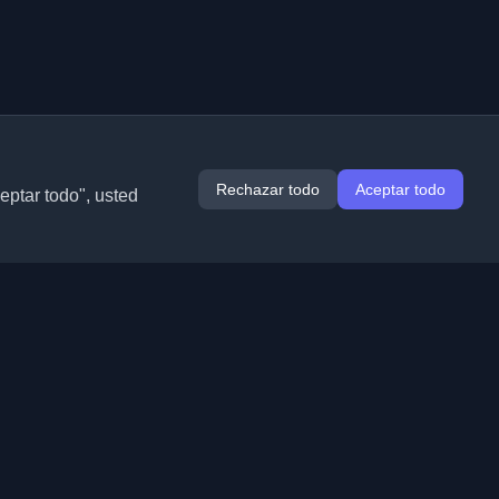
Rechazar todo
Aceptar todo
ceptar todo", usted
Extensiones
Información
Chrome
Acerca de nosotros
Edge
Contacto
(próximamente)