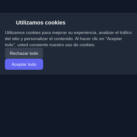
Utilizamos cookies
Utilizamos cookies para mejorar su experiencia, analizar el tráfico
del sitio y personalizar el contenido. Al hacer clic en "Aceptar
todo", usted consiente nuestro uso de cookies.
Rechazar todo
Aceptar todo
Inicio
Artículos
Spanish (Español)
Iniciar sesión
Descubre los mejores blogs personales de
desarrolladores y artículos de todo el mundo. Mantente