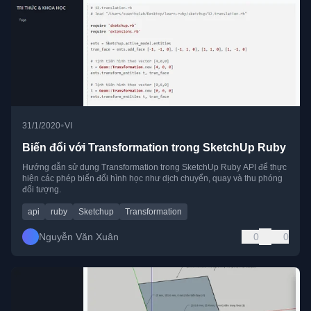
•
31/1/2020
VI
Biến đổi với Transformation trong SketchUp Ruby
Hướng dẫn sử dụng Transformation trong SketchUp Ruby API để thực
hiện các phép biến đổi hình học như dịch chuyển, quay và thu phóng
đối tượng.
api
ruby
Sketchup
Transformation
Nguyễn Văn Xuân
0
0