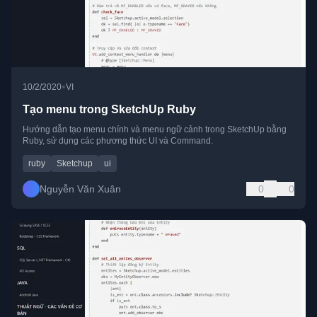
•
10/2/2020
VI
Tạo menu trong SketchUp Ruby
Hướng dẫn tạo menu chính và menu ngữ cảnh trong SketchUp bằng
Ruby, sử dụng các phương thức UI và Command.
ruby
Sketchup
ui
Nguyễn Văn Xuân
0
0