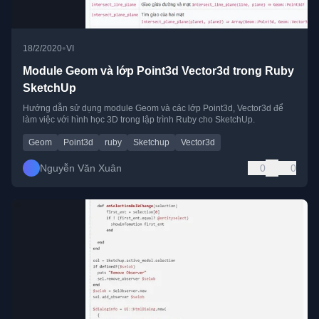
•
18/2/2020
VI
Module Geom và lớp Point3d Vector3d trong Ruby
SketchUp
Hướng dẫn sử dụng module Geom và các lớp Point3d, Vector3d để
làm việc với hình học 3D trong lập trình Ruby cho SketchUp.
Geom
Point3d
ruby
Sketchup
Vector3d
Nguyễn Văn Xuân
0
0