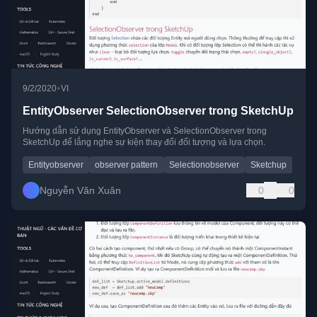
•
9/2/2020
VI
EntityObserver SelectionObserver trong SketchUp
Hướng dẫn sử dụng EntityObserver và SelectionObserver trong
SketchUp để lắng nghe sự kiện thay đổi đối tượng và lựa chọn.
Entityobserver
observer pattern
Selectionobserver
Sketchup
Nguyễn Văn Xuân
0
0