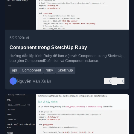
•
5/2/2020
VI
Component trong SketchUp Ruby
Hướng dẫn lập trình Ruby để làm việc với Component trong SketchUp,
bao gồm ComponentDefinition và ComponentInstance.
api
Component
ruby
Sketchup
Nguyễn Văn Xuân
0
0