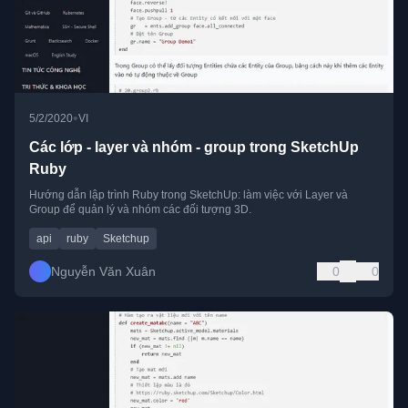
•
5/2/2020
VI
Các lớp - layer và nhóm - group trong SketchUp
Ruby
Hướng dẫn lập trình Ruby trong SketchUp: làm việc với Layer và
Group để quản lý và nhóm các đối tượng 3D.
api
ruby
Sketchup
Nguyễn Văn Xuân
0
0