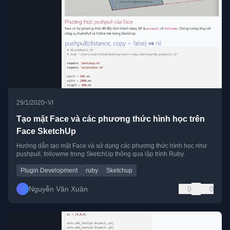
•
29/1/2020
VI
Tạo mặt Face và các phương thức hình học trên
Face SketchUp
Hướng dẫn tạo mặt Face và sử dụng các phương thức hình học như
pushpull, followme trong SketchUp thông qua lập trình Ruby.
Plugin Development
ruby
Sketchup
Nguyễn Văn Xuân
0
0