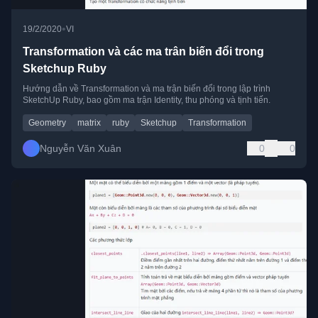
•
19/2/2020
VI
Transformation và các ma trân biến đổi trong
Sketchup Ruby
Hướng dẫn về Transformation và ma trận biến đổi trong lập trình
SketchUp Ruby, bao gồm ma trận Identity, thu phóng và tịnh tiến.
Geometry
matrix
ruby
Sketchup
Transformation
Nguyễn Văn Xuân
0
0