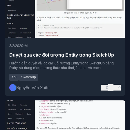
•
3/2/2020
VI
Duyệt qua các đối tượng Entity trong SketchUp
Hướng dẫn duyệt và lọc các đối tượng Entity trong SketchUp bằng
Ruby, sử dụng các phương thức như find, find_all và each.
api
Sketchup
Nguyễn Văn Xuân
0
0