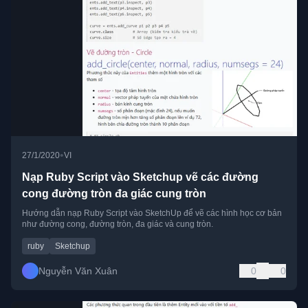
•
27/1/2020
VI
Nạp Ruby Script vào Sketchup vẽ các đường
cong đường tròn đa giác cung tròn
Hướng dẫn nạp Ruby Script vào SketchUp để vẽ các hình học cơ bản
như đường cong, đường tròn, đa giác và cung tròn.
ruby
Sketchup
Nguyễn Văn Xuân
0
0