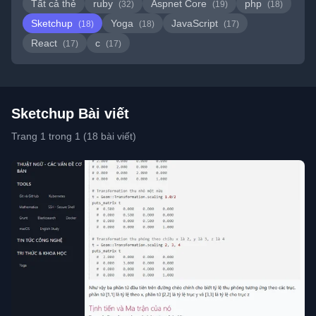
Tất cả thẻ
ruby
Aspnet Core
php
(32)
(19)
(18)
Sketchup
Yoga
JavaScript
(18)
(18)
(17)
React
c
(17)
(17)
Sketchup Bài viết
Trang 1 trong 1 (18 bài viết)