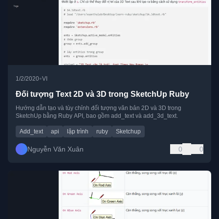
•
1/2/2020
VI
Đối tượng Text 2D và 3D trong SketchUp Ruby
Hướng dẫn tạo và tùy chỉnh đối tượng văn bản 2D và 3D trong
SketchUp bằng Ruby API, bao gồm add_text và add_3d_text.
Add_text
api
lập trình
ruby
Sketchup
Nguyễn Văn Xuân
0
0