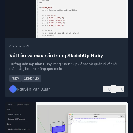
•
4/2/2020
VI
Vật liệu và màu sắc trong SketchUp Ruby
Hướng dẫn lập trình Ruby trong SketchUp để tạo và quản lý vật liệu,
màu sắc, texture thông qua code.
ruby
Sketchup
Nguyễn Văn Xuân
0
0