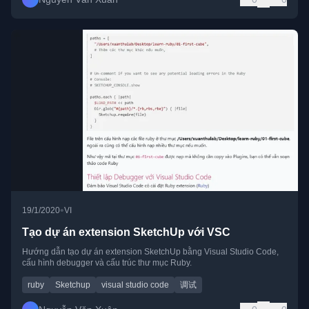
•
19/1/2020
VI
Tạo dự án extension SketchUp với VSC
Hướng dẫn tạo dự án extension SketchUp bằng Visual Studio Code,
cấu hình debugger và cấu trúc thư mục Ruby.
ruby
Sketchup
visual studio code
调试