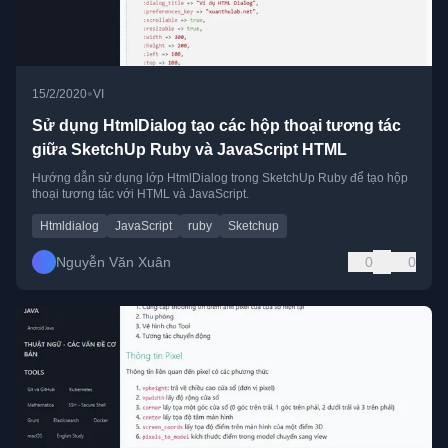
•
15/2/2020
VI
Sử dụng HtmlDialog tạo các hộp thoại tương tác
giữa SketchUp Ruby và JavaScript HTML
Hướng dẫn sử dụng lớp HtmlDialog trong SketchUp Ruby để tạo hộp
thoại tương tác với HTML và JavaScript.
Htmldialog
JavaScript
ruby
Sketchup
Nguyễn Văn Xuân
0
0