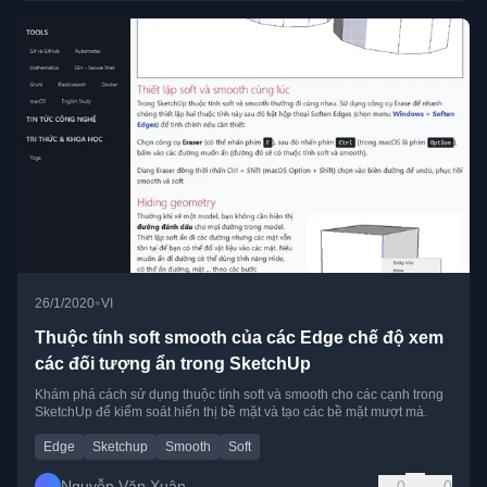
•
26/1/2020
VI
Thuộc tính soft smooth của các Edge chế độ xem
các đối tượng ẩn trong SketchUp
Khám phá cách sử dụng thuộc tính soft và smooth cho các cạnh trong
SketchUp để kiểm soát hiển thị bề mặt và tạo các bề mặt mượt mà.
Edge
Sketchup
Smooth
Soft
Nguyễn Văn Xuân
0
0