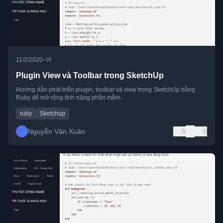
•
11/2/2020
VI
Plugin View và Toolbar trong SketchUp
Hướng dẫn phát triển plugin, toolbar và view trong SketchUp bằng
Ruby để mở rộng tính năng phần mềm.
ruby
Sketchup
Nguyễn Văn Xuân
0
0