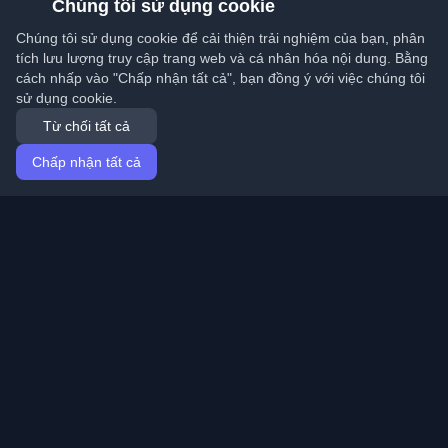
Chúng tôi sử dụng cookie
Chúng tôi sử dụng cookie để cải thiện trải nghiệm của bạn, phân
tích lưu lượng truy cập trang web và cá nhân hóa nội dung. Bằng
cách nhấp vào "Chấp nhận tất cả", bạn đồng ý với việc chúng tôi
sử dụng cookie.
Từ chối tất cả
Chấp nhận tất cả
Trang chủ
Bài viết
Vietnamese (Tiếng Việt)
Đăng nhập
Khám phá những blog cá nhân tốt nhất của lập trình
viên và bài viết từ khắp nơi trên thế giới. Cập nhật với
những xu hướng mới nhất, hướng dẫn và hiểu biết từ
cộng đồng lập trình viên.