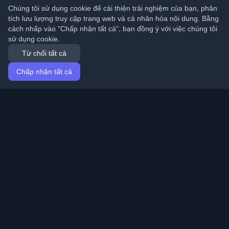
Chúng tôi sử dụng cookie để cải thiện trải nghiệm của bạn, phân
tích lưu lượng truy cập trang web và cá nhân hóa nội dung. Bằng
cách nhấp vào "Chấp nhận tất cả", bạn đồng ý với việc chúng tôi
sử dụng cookie.
Từ chối tất cả
Chấp nhận tất cả
Trang chủ
Bài viết
Vietnamese (Tiếng Việt)
Đăng nhập
Khám phá những blog cá nhân tốt nhất của lập trình
viên và bài viết từ khắp nơi trên thế giới. Cập nhật với
những xu hướng mới nhất, hướng dẫn và hiểu biết từ
cộng đồng lập trình viên.