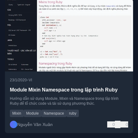
•
23/1/2020
VI
Module Mixin Namespace trong lập trình Ruby
Hướng dẫn sử dụng Module, Mixin và Namespace trong lập trình
Ruby để tổ chức code và tái sử dụng phương thức.
Mixin
Module
Namespace
ruby
Nguyễn Văn Xuân
0
0