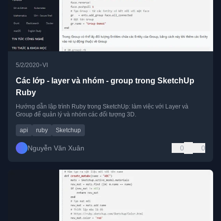
•
5/2/2020
VI
Các lớp - layer và nhóm - group trong SketchUp
Ruby
Hướng dẫn lập trình Ruby trong SketchUp: làm việc với Layer và
Group để quản lý và nhóm các đối tượng 3D.
api
ruby
Sketchup
Nguyễn Văn Xuân
0
0