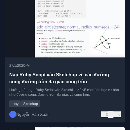
•
27/1/2020
VI
Nạp Ruby Script vào Sketchup vẽ các đường
cong đường tròn đa giác cung tròn
Hướng dẫn nạp Ruby Script vào SketchUp để vẽ các hình học cơ bản
như đường cong, đường tròn, đa giác và cung tròn.
ruby
Sketchup
Nguyễn Văn Xuân
0
0