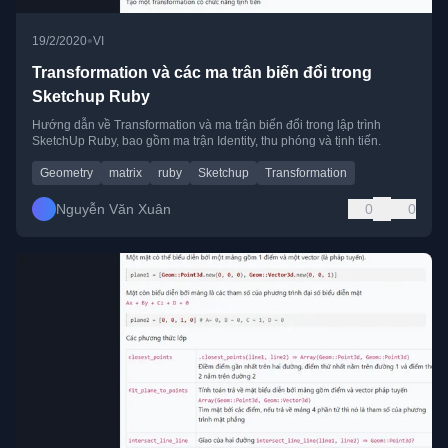
•
19/2/2020
VI
Transformation và các ma trân biến đổi trong
Sketchup Ruby
Hướng dẫn về Transformation và ma trận biến đổi trong lập trình
SketchUp Ruby, bao gồm ma trận Identity, thu phóng và tịnh tiến.
Geometry
matrix
ruby
Sketchup
Transformation
Nguyễn Văn Xuân
0
0