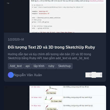
•
1/2/2020
VI
Đối tượng Text 2D và 3D trong SketchUp Ruby
Hướng dẫn tạo và tùy chỉnh đối tượng văn bản 2D và 3D trong
SketchUp bằng Ruby API, bao gồm add_text và add_3d_text.
Add_text
api
lập trình
ruby
Sketchup
Nguyễn Văn Xuân
0
0