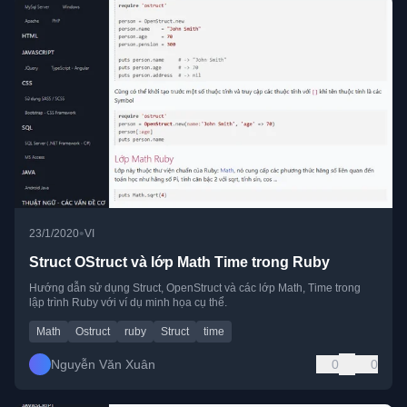
•
23/1/2020
VI
Struct OStruct và lớp Math Time trong Ruby
Hướng dẫn sử dụng Struct, OpenStruct và các lớp Math, Time trong
lập trình Ruby với ví dụ minh họa cụ thể.
Math
Ostruct
ruby
Struct
time
Nguyễn Văn Xuân
0
0