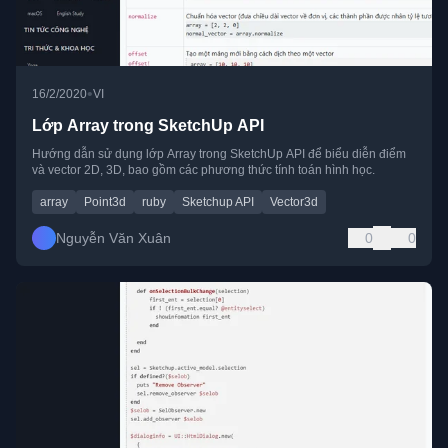
•
16/2/2020
VI
Lớp Array trong SketchUp API
Hướng dẫn sử dụng lớp Array trong SketchUp API để biểu diễn điểm
và vector 2D, 3D, bao gồm các phương thức tính toán hình học.
array
Point3d
ruby
Sketchup API
Vector3d
Nguyễn Văn Xuân
0
0