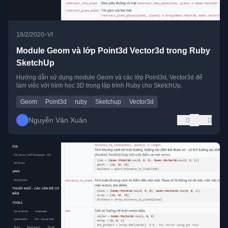
•
18/2/2020
VI
Module Geom và lớp Point3d Vector3d trong Ruby
SketchUp
Hướng dẫn sử dụng module Geom và các lớp Point3d, Vector3d để
làm việc với hình học 3D trong lập trình Ruby cho SketchUp.
Geom
Point3d
ruby
Sketchup
Vector3d
Nguyễn Văn Xuân
0
0