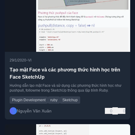
•
29/1/2020
VI
Tạo mặt Face và các phương thức hình học trên
Face SketchUp
Hướng dẫn tạo mặt Face và sử dụng các phương thức hình học như
pushpull, followme trong SketchUp thông qua lập trình Ruby.
Plugin Development
ruby
Sketchup
Nguyễn Văn Xuân
0
0