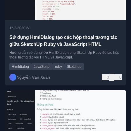
•
15/2/2020
VI
Sử dụng HtmlDialog tạo các hộp thoại tương tác
giữa SketchUp Ruby và JavaScript HTML
Hướng dẫn sử dụng lớp HtmlDialog trong SketchUp Ruby để tạo hộp
thoại tương tác với HTML và JavaScript.
Htmldialog
JavaScript
ruby
Sketchup
Nguyễn Văn Xuân
0
0