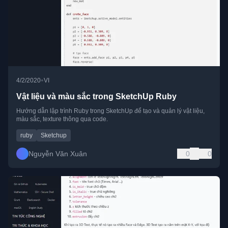
•
4/2/2020
VI
Vật liệu và màu sắc trong SketchUp Ruby
Hướng dẫn lập trình Ruby trong SketchUp để tạo và quản lý vật liệu,
màu sắc, texture thông qua code.
ruby
Sketchup
Nguyễn Văn Xuân
0
0