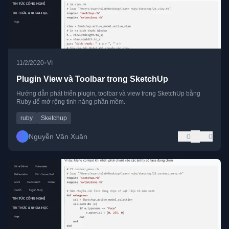
•
11/2/2020
VI
Plugin View và Toolbar trong SketchUp
Hướng dẫn phát triển plugin, toolbar và view trong SketchUp bằng
Ruby để mở rộng tính năng phần mềm.
ruby
Sketchup
Nguyễn Văn Xuân
0
0