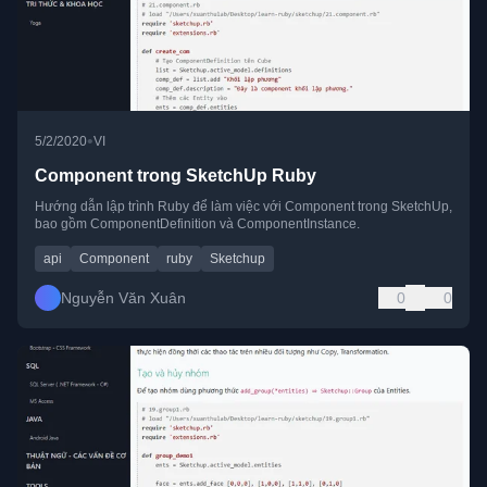
•
5/2/2020
VI
Component trong SketchUp Ruby
Hướng dẫn lập trình Ruby để làm việc với Component trong SketchUp,
bao gồm ComponentDefinition và ComponentInstance.
api
Component
ruby
Sketchup
Nguyễn Văn Xuân
0
0