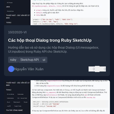
•
10/2/2020
VI
Các hộp thoại Dialog trong Ruby SketchUp
Hướng dẫn tạo và sử dụng các hộp thoại Dialog (UI.messagebox,
UI.inputbox) trong Ruby API cho SketchUp.
ruby
Sketchup API
ui
Nguyễn Văn Xuân
0
0