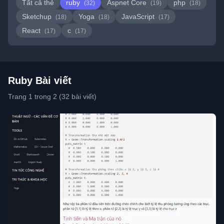
Tất cả thẻ
ruby
Aspnet Core
php
(32)
(19)
(18)
Sketchup
Yoga
JavaScript
(18)
(18)
(17)
React
c
(17)
(17)
Ruby Bài viết
Trang 1 trong 2 (32 bài viết)