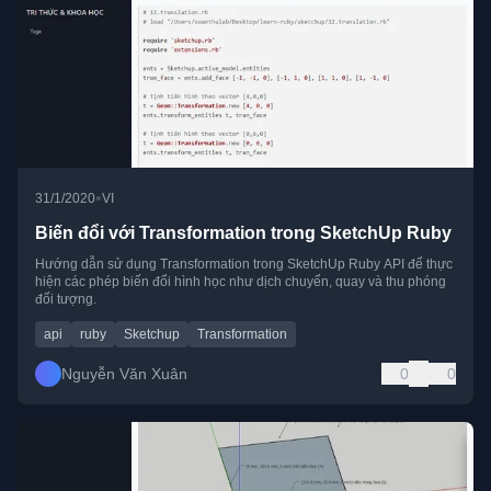
•
31/1/2020
VI
Biến đổi với Transformation trong SketchUp Ruby
Hướng dẫn sử dụng Transformation trong SketchUp Ruby API để thực
hiện các phép biến đổi hình học như dịch chuyển, quay và thu phóng
đối tượng.
api
ruby
Sketchup
Transformation
Nguyễn Văn Xuân
0
0