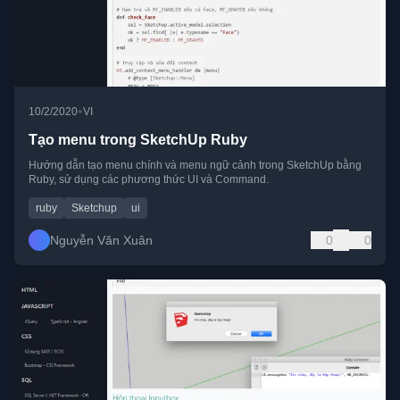
•
10/2/2020
VI
Tạo menu trong SketchUp Ruby
Hướng dẫn tạo menu chính và menu ngữ cảnh trong SketchUp bằng
Ruby, sử dụng các phương thức UI và Command.
ruby
Sketchup
ui
Nguyễn Văn Xuân
0
0