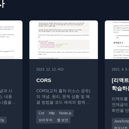
사
•
2023. 12. 12.
KO
2021. 4. 5.
CORS
[리액트
학습하는
개념과 시
CORS(교차 출처 리소스 공유)
편
d), 내용
의 개념, 원리, 문제 상황 및 해
리액트를 
커니즘을
결 방법을 코드 예제와 함께 설
연재글의 
입니다.
명하는 기술 가이드입니다.
화면을 만
Cor
http
Node.js
익히는 환
성능
브라우저
웹 보안
JavaScrip
다.
컴포넌트