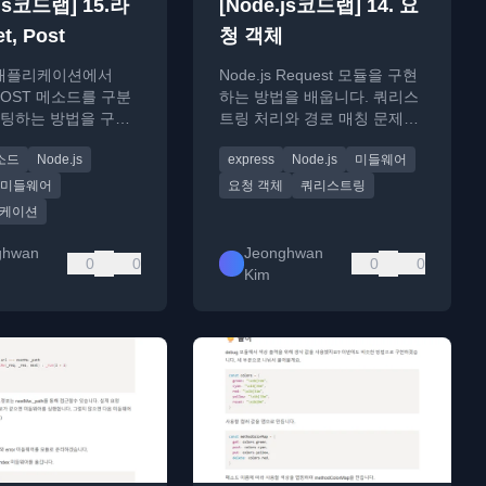
.js코드랩] 15.라
[Node.js코드랩] 14. 요
, Post
청 객체
js 애플리케이션에서
Node.js Request 모듈을 구현
 POST 메소드를 구분
하는 방법을 배웁니다. 쿼리스
팅하는 방법을 구현
트링 처리와 경로 매칭 문제를
 튜토리얼입니다.
해결하는 방법을 다룹니다.
메소드
Node.js
express
Node.js
미들웨어
미들웨어
요청 객체
쿼리스트링
리케이션
ghwan
Jeonghwan
0
0
0
0
Kim