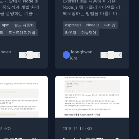
 개발에서 Node.js
Express.js를 사용하여 기존
의 중요성과 개발 환경
Node.js 웹 애플리케이션을 리
을 설명하는 기술 가
팩토링하는 방법을 다룹니다.
디버그, 정적 파일, 로깅, API
npm
빌드 자동화
expressjs
Node.js
디버깅
라우트를 교체합니다.
관리
프론트엔드 개발
라우팅
미들웨어
ghwan
Jeonghwan
0
0
0
0
Kim
•
•
15.
KO
2018. 12. 14.
KO