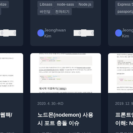
lize
Libsass
node-sass
Node.js
Express 
 소개합
법을 제시합니다.
다.
바인딩
전처리기
passport.
Jeonghwan
Jeon
0
0
0
0
Kim
Kim
•
2020. 4. 30.
KO
2019. 12. 9
웹팩/
노드몬(nodemon) 사용
프론트
시 포트 충돌 이슈
이해: 