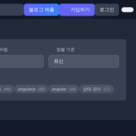
블로그 제출
가입하기
로그인
필터링
정렬 기준
트
angularjs
angular
상태 관리
(40)
(20)
(19)
(17)