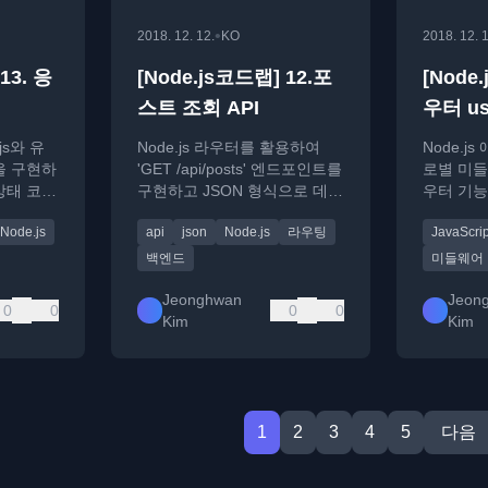
•
2018. 12. 12.
KO
2018. 12. 1
13. 응
[Node.js코드랩] 12.포
[Node
스트 조회 API
우터 us
.js와 유
Node.js 라우터를 활용하여
Node.
듈을 구현하
'GET /api/posts' 엔드포인트를
로별 미들
상태 코
구현하고 JSON 형식으로 데이
우터 기능
 응답 등
터를 응답하는 방법에 대한 튜
니다.
Node.js
api
json
Node.js
라우팅
JavaScrip
만듭니다.
토리얼입니다.
백엔드
미들웨어
Jeonghwan
Jeon
0
0
0
0
Kim
Kim
1
2
3
4
5
다음