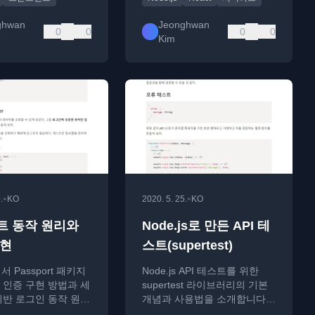
ghwan
Jeonghwan
0
0
0
0
Kim
•
•
.
KO
2020. 5. 25.
KO
트 동작 원리와
Node.js로 만든 API 테
구현
스트(supertest)
에서 Passport 패키지
Node.js API 테스트를 위한
 인증 구현 방법과 세
supertest 라이브러리의 기본
기반 로그인 동작 원리
개념과 사용법을 소개합니다.
는 기술 가이드입니
HTTP 요청 검증과 성공/실패