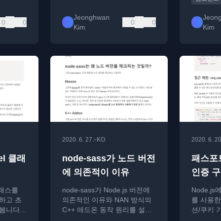
Jeonghwan
Jeon
0
0
0
0
Kim
Kim
•
2020. 6. 27.
KO
2020. 6. 20
l 클래
node-sass가 노드 버전
패스포
에 의존적이 이유
인증 
클래스를
node-sass가 Node.js 버전에
Node.js
하고 초
의존적인 이유와 NAN 방식의
를 사용한
봅니다.
C++ 애드온 동작 원리를 설명
션/쿠키 
마와 관
하며, 버전 호환 문제 해결 방
를 설명하