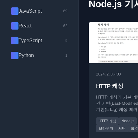
Node.js 기
JavaScript
69
React
62
TypeScript
9
Python
1
•
2024. 2. 8.
KO
HTTP 캐싱
HTTP 캐싱의 기본 
간 기반(Last-Modifie
기반(ETag) 캐싱 메
설명하는 기술 가이드
HTTP 캐싱
Node.js
브라우저
서버
웹 