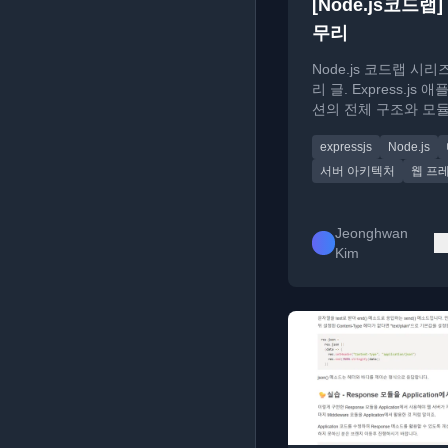
[Node.js코드랩] 
무리
Node.js 코드랩 시
리 글. Express.js
션의 전체 구조와 모듈
요청 처리 흐름을 요
expressjs
Node.js
후 학습 방향을 제시합
서버 아키텍처
웹 프
Jeonghwan
Kim