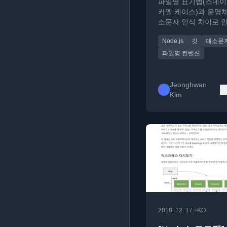
파일명 표기법(스네이크
카멜 케이스)과 운영
소문자 인식 차이로 
Node.js/웹팩 모듈 
Node.js
깃
대소문
과 해결 방법을 설명합
파일명 컨벤션
Jeonghwan
Kim
•
2018. 12. 17.
KO