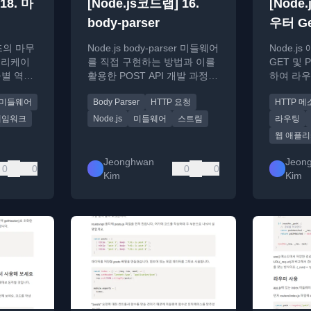
18. 마
[Node.js코드랩] 16.
[Node
body-parser
우터 Get
리즈의 마무
Node.js body-parser 미들웨어
Node.
 애플리케이
를 직접 구현하는 방법과 이를
GET 및
별 역할,
활용한 POST API 개발 과정을
하여 라우
약하고 향
설명합니다.
하는 실습
미들웨어
Body Parser
HTTP 요청
HTTP 
니다.
레임워크
Node.js
미들웨어
스트림
라우팅
웹 애플
Jeonghwan
Jeon
0
0
0
0
Kim
Kim