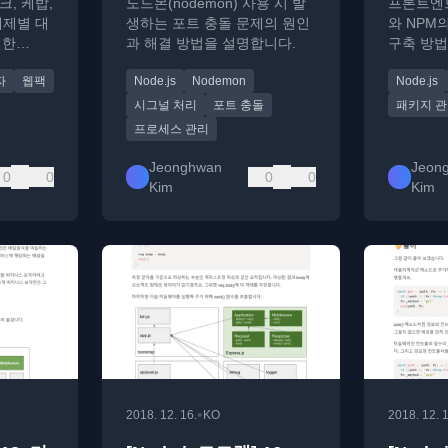
, 케밥,
노드몬(nodemon) 사용 시 발
프론트엔드
체제별 대
생하는 포트 충돌 문제의 원인
와 NPM
인한
과 해결 방법을 설명합니다.
구축 방법
오류의 원인
이드
자
웹팩
Node.js
Nodemon
Node.js
니다.
시그널 처리
포트 충돌
패키지 
프로세스 관리
Jeonghwan
Jeon
0
0
0
0
Kim
Kim
•
2018. 12. 16.
KO
2018. 12. 