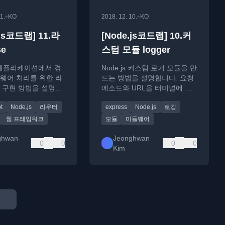
•
•
1.
KO
2018. 12. 10.
KO
.js코드랩] 11.라
[Node.js코드랩] 10.커
e
스텀 모듈 logger
js 애플리케이션에서 경
Node.js 커스텀 로거 모듈을 만
웨어 처리를 위한 라
드는 방법을 설명합니다. 요청
 구현 방법을 설명합
메소드와 URL을 터미널에 색
상과 함께 출력하는 미들웨어
t
Node.js
라우터
express
Node.js
로깅
구현법을 다룹니다.
웹 프레임워크
모듈
미들웨어
ghwan
Jeonghwan
0
0
0
0
Kim