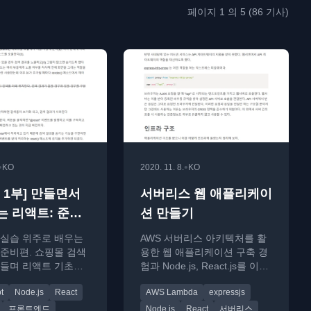
페이지 1 의 5 (86 기사)
•
•
KO
2020. 11. 8.
KO
 1부] 만들면서
서버리스 웹 애플리케이
 리액트: 준비
션 만들기
실습 위주로 배우는
AWS 서버리스 아키텍처를 활
준비편. 쇼핑몰 검색
용한 웹 애플리케이션 구축 경
들며 리액트 기초를
험과 Node.js, React.js를 이용
경 구성법을 소개한
한 인프라 구성 방법을 소개합
t
Node.js
React
AWS Lambda
expressjs
니다.
프론트엔드
Node.js
React
서버리스