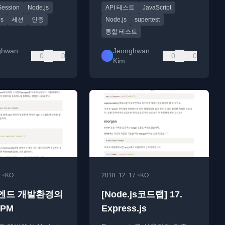
Session
Node.js
API 테스트
JavaScript
테스트 방법을 다룹니다.
js
세션
인증
Node.js
supertest
통합 테스트
ghwan
Jeonghwan
0
0
0
0
Kim
•
•
.
KO
2018. 12. 17.
KO
엔드 개발환경의
[Node.js코드랩] 17.
NPM
Express.js