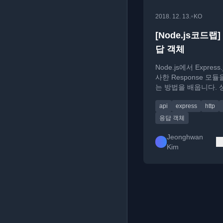
•
2018. 12. 13.
KO
[Node.js코드랩] 
답 객체
Node.js에서 Express
사한 Response 모
는 방법을 배웁니다. 
드, 헤더 설정, JSON
api
express
http
을 처리하는 모듈을 
응답 객체
Jeonghwan
Kim