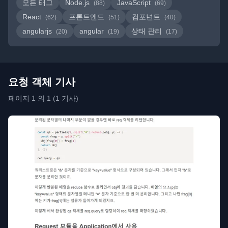
모든 태그
Node.js
JavaScript
(88)
(69)
React
프론트엔드
컴포넌트
(62)
(51)
(40)
angularjs
angular
상태 관리
(20)
(19)
(17)
요청 객체 기사
페이지 1 의 1 (1 기사)