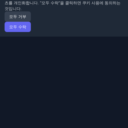
츠를 개인화합니다. "모두 수락"을 클릭하면 쿠키 사용에 동의하는
것입니다.
모두 거부
모두 수락
홈
기사
Korean (한국어)
로그인
전 세계 최고의 개인 개발자 블로그와 기사를 발견하세요.
개발자 커뮤니티의 최신 트렌드, 튜토리얼 및 인사이트로
최신 상태를 유지하세요.