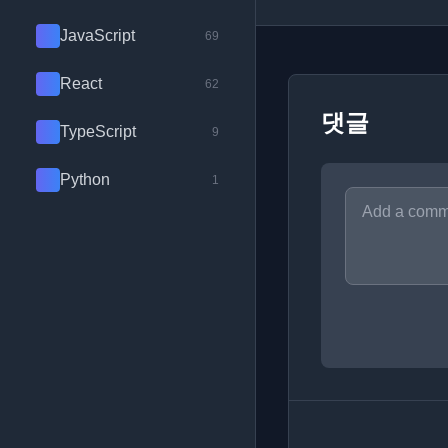
JavaScript
69
React
62
댓글
TypeScript
9
Python
1