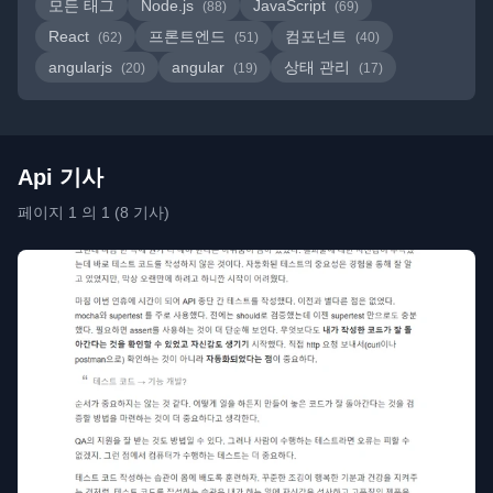
모든 태그
Node.js
JavaScript
(88)
(69)
React
프론트엔드
컴포넌트
(62)
(51)
(40)
angularjs
angular
상태 관리
(20)
(19)
(17)
Api 기사
페이지 1 의 1 (8 기사)