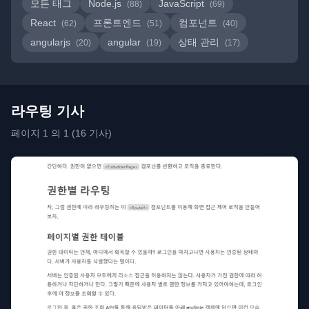
모든 태그
Node.js
JavaScript
(88)
(69)
React
프론트엔드
컴포넌트
(62)
(51)
(40)
angularjs
angular
상태 관리
(20)
(19)
(17)
라우팅 기사
페이지 1 의 1 (16 기사)