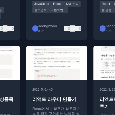
JavaScript
React
상태 관리
React
션
컴포넌트
프론트엔드
폼 검증
Jeonghwan
Jeon
0
0
0
0
Kim
Kim
•
2022. 5. 6.
KO
2022. 3. 29
2 상품목
리액트 라우터 만들기
리액트로
루기
React에서 브라우저 라우팅 기
능을 직접 구현하는 방법을 설