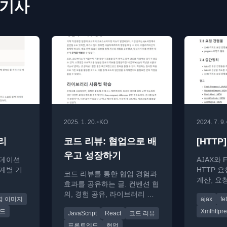
 기사
•
2025. 1. 20.
KO
2024. 7. 9.
리
코드 리뷰: 협업으로 배
[HTTP]
우고 성장하기
라데이션
AJAX와 
계별 기
HTTP 
코드 리뷰를 통한 협업 경험과
계산, 요
효과를 공유하는 글. 컨벤션 협
AJAX 
의, 경험 공유, 라이브러리 학
경 이미지
ajax
fe
니다.
습 등 다양한 이점을 다룹니다.
드
Xmlhttpr
JavaScript
React
코드 리뷰
프론트엔드
협업