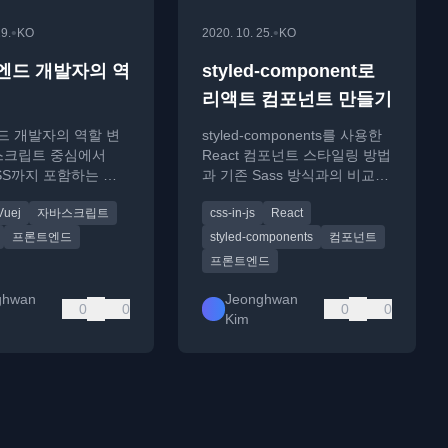
•
•
29.
KO
2020. 10. 25.
KO
엔드 개발자의 역
styled-component로
리액트 컴포넌트 만들기
 개발자의 역할 변
styled-components를 사용한
스크립트 중심에서
React 컴포넌트 스타일링 방법
CSS까지 포함하는 전
과 기존 Sass 방식과의 비교
발로 확장되는 과정을
분석
Vuej
자바스크립트
css-in-js
React
다.
프론트엔드
styled-components
컴포넌트
프론트엔드
ghwan
Jeonghwan
0
0
0
0
Kim