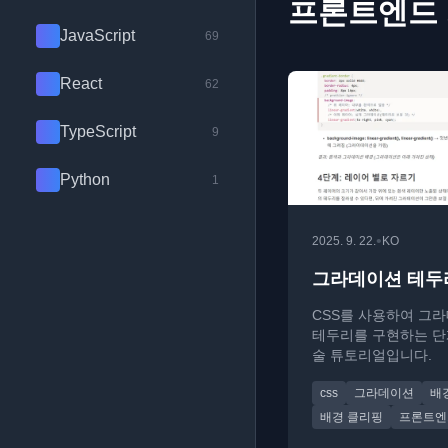
프론트엔드
JavaScript
69
React
62
TypeScript
9
Python
1
•
2025. 9. 22.
KO
그라데이션 테두
CSS를 사용하여 그
테두리를 구현하는 단
술 튜토리얼입니다.
css
그라데이션
배
배경 클리핑
프론트엔