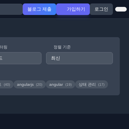
블로그 제출
가입하기
로그인
필터링
정렬 기준
트
angularjs
angular
상태 관리
(40)
(20)
(19)
(17)