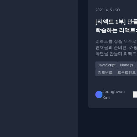
•
2021. 4. 5.
KO
[리액트 1부] 만
학습하는 리액트:
편
리액트를 실습 위주로
연재글의 준비편. 쇼
화면을 만들며 리액트
익히는 환경 구성법을
JavaScript
Node.js
다.
컴포넌트
프론트엔드
Jeonghwan
Kim