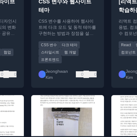
라이브
CSS 변수와 웹사이트
[리액트
테마
학습하는
편2(컴
 디자인시
CSS 변수를 사용하여 웹사이
리액트 컴
식의 변화
트에 다크 모드 및 동적 테마를
용법, 컴
을 공유합
구현하는 방법과 장점을 설명
수 컴포넌
합니다.
트의 차이
CSS 변수
다크 테마
React
심의 리액
협업
스타일시트
웹 개발
컴포넌트
프론트엔드
Jeonghwan
Jeon
0
0
0
0
Kim
Kim