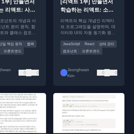
 1부] 만들면서
[리액트 1부] 만들면서
 리액트: 사용
학습하는 리액트: 소개
포넌트편)
편
포넌트의 개념과 사
리액트의 핵심 개념인 리액티
포넌트 분리 원칙, 함
브 프로그래밍을 설명하며, 데
트와 클래스 컴포넌
이터와 UI의 자동 동기화 원리
를 설명하는 실습 중
를 자바스크립트 코드로 직접
단일 책임 원칙
웹팩
JavaScript
React
상태 관리
트 학습 가이드
구현해 봅니다.
프론트엔드
컴포넌트
프론트엔드
ghwan
Jeonghwan
0
0
0
0
Kim