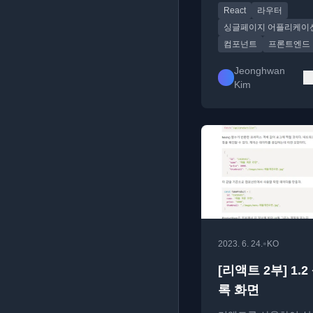
React
라우터
술 가이드
싱글페이지 어플리케이
컴포넌트
프론트엔드
Jeonghwan
Kim
•
2023. 6. 24.
KO
[리액트 2부] 1.
록 화면