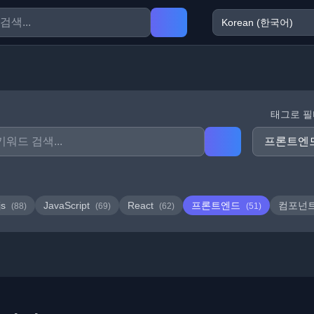
태그로 
js
JavaScript
React
프론트엔드
컴포넌
(88)
(69)
(62)
(51)