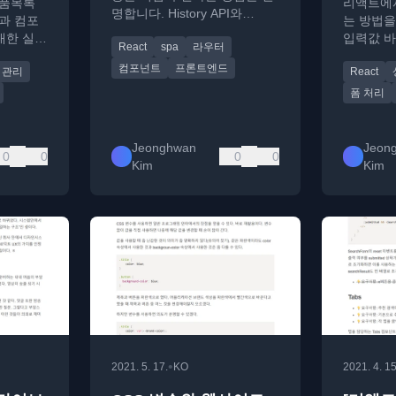
상품목록
리액트에서
명합니다. History API와
과 컴포
는 방법을
Context를 활용한 커스텀 라우
 대한 실용
입력값 바
React
spa
라우터
터 개발 가이드입니다.
리 및 Fo
컴포넌트
프론트엔드
 관리
React
를 다룹니
폼 처리
Jeonghwan
Jeon
0
0
0
0
Kim
Kim
•
2021. 5. 17.
KO
2021. 4. 15