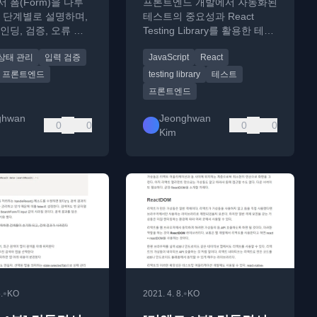
 폼(Form)을 다루
프론트엔드 개발에서 자동화된
 단계별로 설명하며,
테스트의 중요성과 React
인딩, 검증, 오류 처
Testing Library를 활용한 테스
rmik 라이브러리 비교
트 방법에 대한 경험과 고찰
상태 관리
입력 검증
JavaScript
React
다.
프론트엔드
testing library
테스트
프론트엔드
ghwan
Jeonghwan
0
0
0
0
Kim
•
•
.
KO
2021. 4. 8.
KO