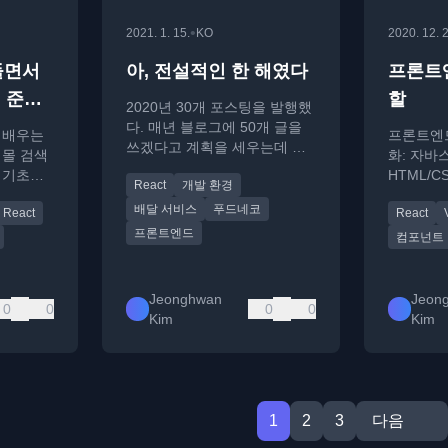
•
2021. 1. 15.
KO
2020. 12. 
들면서
아, 전설적인 한 해였다
프론트
 준비
할
2020년 30개 포스팅을 발행했
다. 매년 블로그에 50개 글을
 배우는
프론트엔드
쓰겠다고 계획을 세우는데 거
핑몰 검색
화: 자바
의 달성해 본 적이 없었다. 이
 기초를
HTML/
React
개발 환경
런 목표는 달성보다는 방향에
 소개한
체 웹 개
의미가 있는 것 같다. 마치 옛
배달 서비스
푸드네코
React
React
설명합니
뱃사람들의 북극성처럼 말이
프론트엔드
컴포넌트
다. #재택근무 2020년 가장 기
억에 남는 건 코로나 19
Jeonghwan
Jeon
0
0
0
0
Kim
Kim
1
2
3
다음