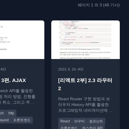
페이지 1 의 3 (48 기사)
•
•
KO
2023. 6. 24.
KO
 3편. AJAX
[리액트 2부] 2.3 라우터
2
Fetch API를 활용한
요청 처리 방법, 진행률
React Router 구현 방법과 브
청 취소, 그리고 주요
라우저 History API를 활용한
라이브러리 비교를 다룹
프로그래밍적 네비게이션에 대
tch
http
한 기술 가이드
equest
프론트엔드
React
라우터
컴포넌트
프론트엔드
히스토리 API