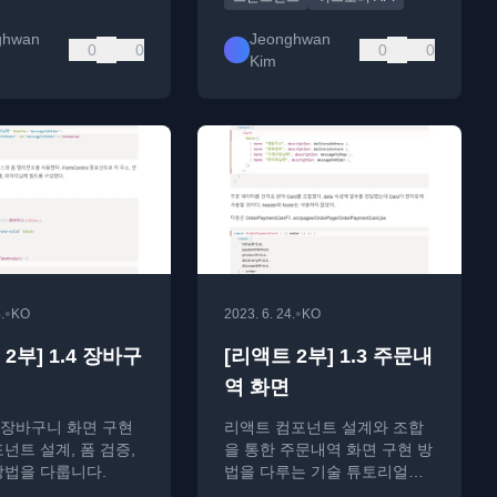
ghwan
Jeonghwan
0
0
0
0
Kim
•
•
.
KO
2023. 6. 24.
KO
2부] 1.4 장바구
[리액트 2부] 1.3 주문내
역 화면
장바구니 화면 구현
리액트 컴포넌트 설계와 조합
포넌트 설계, 폼 검증,
을 통한 주문내역 화면 구현 방
 방법을 다룹니다.
법을 다루는 기술 튜토리얼입
니다.