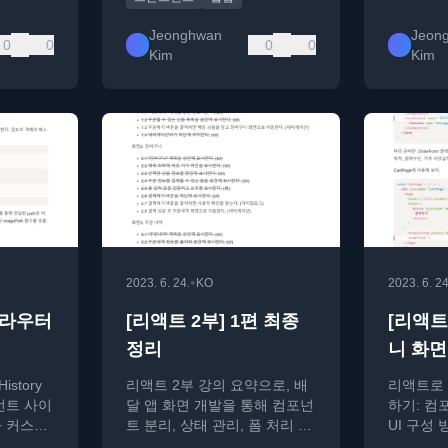
Jeonghwan
Jeon
0
0
0
0
Kim
Kim
•
2023. 6. 24.
KO
2023. 6. 24
2 라우터
[리액트 2부] 1편 최종
[리액트 
정리
니 화면
story
리액트 2부 강의 요약으로, 배
리액트로 
언트 사이
달 앱 화면 개발을 통해 컴포넌
하기: 컴
과 커스텀
트 분리, 상태 관리, 폼 처리 등
UI 구성
 대한 기
리액트 고급 주제를 다룹니다.