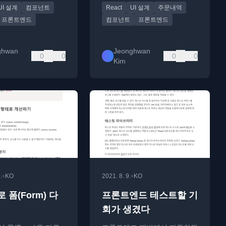
UI 설계
컴포넌트
React
UI 설계
주문내역
프론트엔드
컴포넌트
프론트엔드
ghwan
Jeonghwan
0
0
0
0
Kim
•
•
.
KO
2021. 8. 9.
KO
 폼(Form) 다
프론트엔드 테스트할 기
회가 생겼다