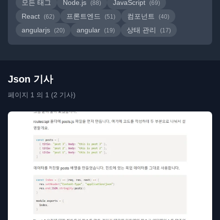
모든 태그
Node.js
JavaScript
(88)
(69)
React
프론트엔드
컴포넌트
(62)
(51)
(40)
angularjs
angular
상태 관리
(20)
(19)
(17)
Json 기사
페이지 1 의 1 (2 기사)