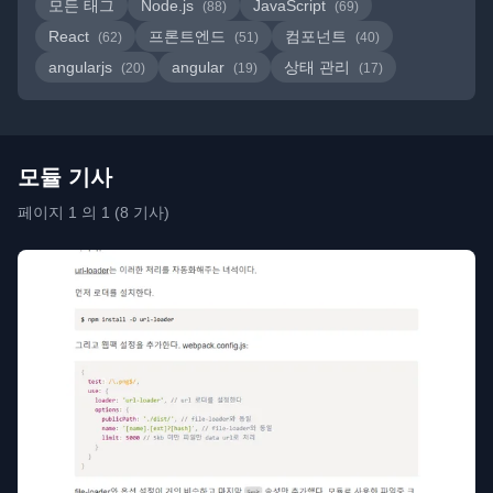
모든 태그
Node.js
JavaScript
(88)
(69)
React
프론트엔드
컴포넌트
(62)
(51)
(40)
angularjs
angular
상태 관리
(20)
(19)
(17)
모듈 기사
페이지 1 의 1 (8 기사)