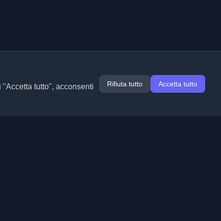
Rifiuta tutto
Accetta tutto
u "Accetta tutto", acconsenti
Estensioni
Informazioni
Chrome
Chi siamo
Edge
Contatto
(in arrivo)