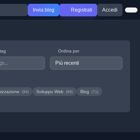
Invia blog
Registrati
Accedi
 tag
Ordina per
mizzazione
Sviluppo Web
Blog
(94)
(89)
(71)