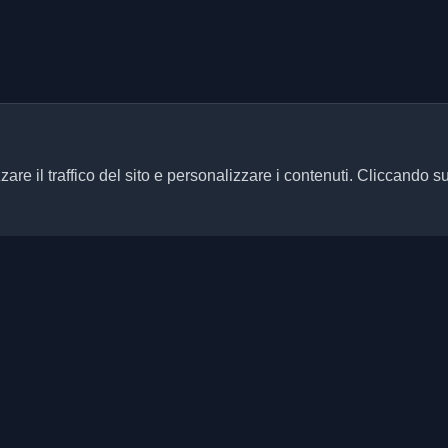
zare il traffico del sito e personalizzare i contenuti. Cliccando s
Link rapidi
Articoli
ersonali di sviluppatori e articoli
ani aggiornato con le ultime
Blog