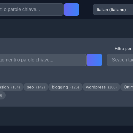
Filtra per
esign
seo
blogging
wordpress
Otti
(184)
(142)
(126)
(106)
0)