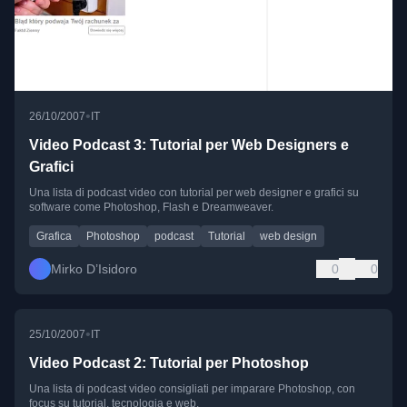
•
26/10/2007
IT
Video Podcast 3: Tutorial per Web Designers e
Grafici
Una lista di podcast video con tutorial per web designer e grafici su
software come Photoshop, Flash e Dreamweaver.
Grafica
Photoshop
podcast
Tutorial
web design
Mirko D’Isidoro
0
0
•
25/10/2007
IT
Video Podcast 2: Tutorial per Photoshop
Una lista di podcast video consigliati per imparare Photoshop, con
focus su tutorial, tecnologia e web.