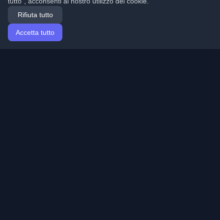
tutto", acconsenti al nostro utilizzo dei cookie.
Rifiuta tutto
Accetta tutto
Home
Articoli
Italian (Italiano)
Accesso
Scopri i migliori blog personali di sviluppatori e articoli
da tutto il mondo. Rimani aggiornato con le ultime
tendenze, tutorial e approfondimenti della comunità di
sviluppatori.