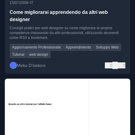
•
15/07/2008
IT
Come migliorarsi apprendendo da altri web
designer
Consigli pratici per web designer su come migliorare le proprie
competenze imparando da altri professionisti, utilizzando strumenti
come RSS e bookmark.
Aggiornamento Professionale
Apprendimento
Sviluppo Web
Tutorial
web design
Mirko D’Isidoro
0
0