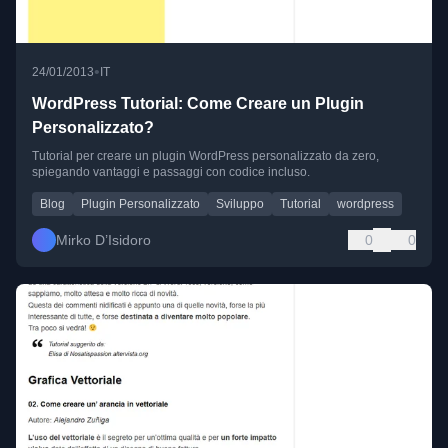
•
24/01/2013
IT
WordPress Tutorial: Come Creare un Plugin
Personalizzato?
Tutorial per creare un plugin WordPress personalizzato da zero,
spiegando vantaggi e passaggi con codice incluso.
Blog
Plugin Personalizzato
Sviluppo
Tutorial
wordpress
Mirko D’Isidoro
0
0