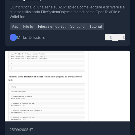
Quinto tutorial di una serie su ASP: spiega come leggere e scrivere file
di testo utilizzando FileSystemObject e metodi come OpenTextFile e
WriteLine.
Asp
File Io
Filesystemobject
Scripting
Tutorial
Mirko D’Isidoro
0
0
•
25/09/2008
IT