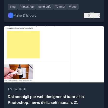
Blog
Photoshop
tecnología
Tutorial
Video
Mirko D’Isidoro
0
0
•
17/02/2007
IT
Dai consigli per web designer ai tutorial in
Photoshop: news della settimana n. 21