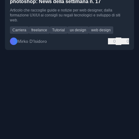
photoshop: News della settimana n. 17
Articolo che raccoglie guide e notizie per web designer, dalla
formazione UX/UI ai consigli su regali tecnologici e sviluppo di siti
web.
Carriera
freelance
Tutorial
ux design
web design
Mirko D’Isidoro
0
0