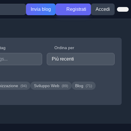
Invia blog
Registrati
Accedi
 tag
Ordina per
mizzazione
Sviluppo Web
Blog
(94)
(89)
(71)