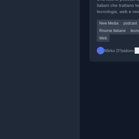
New Media
italiani che trattano t
tecnologia, web e ne
con suggerimenti per
New Media
podcast
ascoltare contenuti 
pubblicità.
Risorse Italiane
tecn
Web
Mirko D’Isidoro