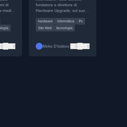
emi di
fondatore e direttore di
w media,
Hardware Upgrade, sul suo
percorso e la nascita del sito
hardware
informática
Pc
senza
di hardware più letto in Italia.
ología
Sito Web
tecnología
0
0
Mirko D’Isidoro
0
0