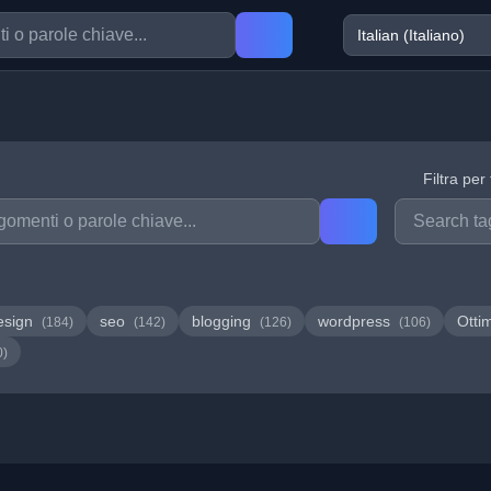
Filtra per
esign
seo
blogging
wordpress
Otti
(184)
(142)
(126)
(106)
0)