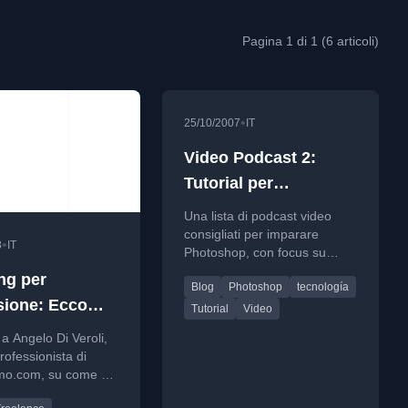
Pagina 1 di 1 (6 articoli)
•
25/10/2007
IT
Video Podcast 2:
Tutorial per
Photoshop
Una lista di podcast video
consigliati per imparare
•
8
IT
Photoshop, con focus su
tutorial, tecnologia e web.
ng per
Blog
Photoshop
tecnología
sione: Ecco
Tutorial
Video
vista ad Angelo
 a Angelo Di Veroli,
li di
rofessionista di
mo.com, su come ha
ssimo.com
to la passione per la