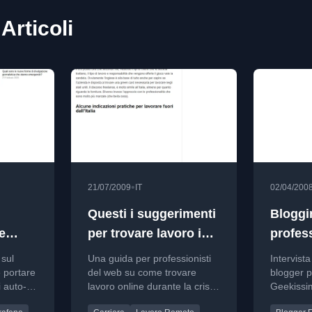
Articoli
•
21/07/2009
IT
02/04/200
Questi i suggerimenti
Bloggi
e
per trovare lavoro in
profes
ro,
rete in tempo di crisi
l’Inter
 sul
Una guida per professionisti
Intervista
Di Vero
 portare
del web su come trovare
blogger p
i auto-
lavoro online durante la crisi,
Geekissi
Geeki
il calore
con strumenti di monitoraggio
trasforma