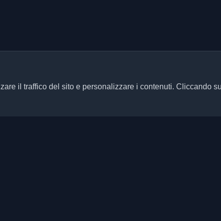
zare il traffico del sito e personalizzare i contenuti. Cliccando s
Link rapidi
Articoli
ersonali di sviluppatori e articoli
ani aggiornato con le ultime
Blog