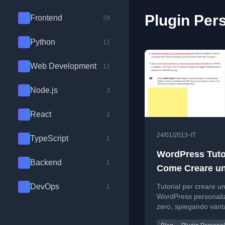
Plugin Pers
Frontend
29
Python
12
Web Development
12
Node.js
3
React
2
•
24/01/2013
IT
TypeScript
1
WordPress Tutor
Backend
1
Come Creare u
Plugin
DevOps
Tutorial per creare un
1
Personalizzato
WordPress personali
zero, spiegando vant
passaggi con codice i