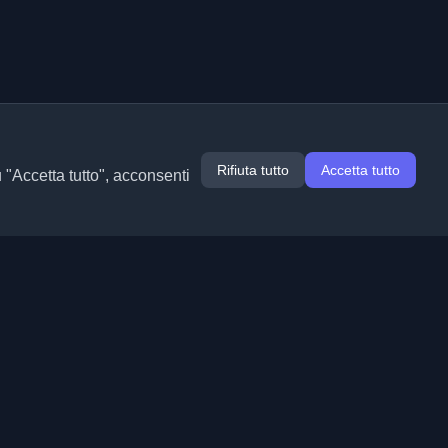
Rifiuta tutto
Accetta tutto
u "Accetta tutto", acconsenti
Estensioni
Informazioni
Chrome
Chi siamo
Edge
Contatto
(in arrivo)