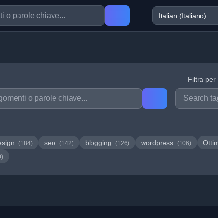
Filtra per
esign
seo
blogging
wordpress
Otti
(184)
(142)
(126)
(106)
0)