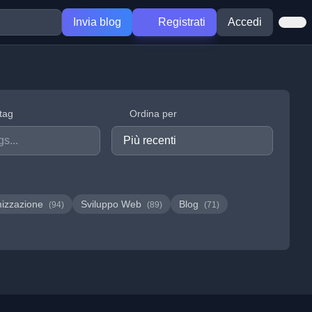
Invia blog
Registrati
Accedi
 tag
Ordina per
mizzazione
Sviluppo Web
Blog
(94)
(89)
(71)