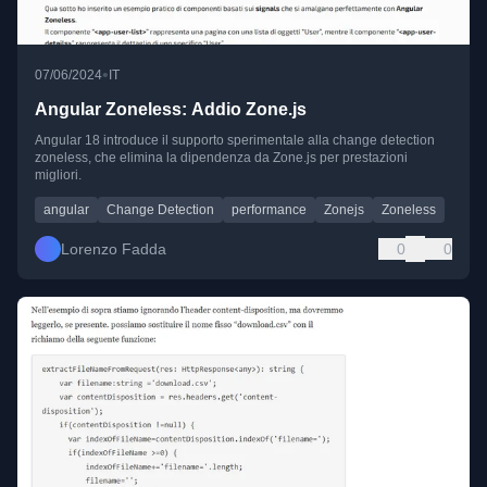
•
07/06/2024
IT
Angular Zoneless: Addio Zone.js
Angular 18 introduce il supporto sperimentale alla change detection
zoneless, che elimina la dipendenza da Zone.js per prestazioni
migliori.
angular
Change Detection
performance
Zonejs
Zoneless
Lorenzo Fadda
0
0