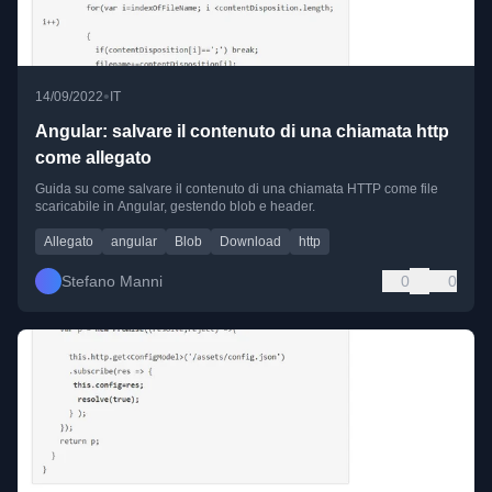
•
14/09/2022
IT
Angular: salvare il contenuto di una chiamata http
come allegato
Guida su come salvare il contenuto di una chiamata HTTP come file
scaricabile in Angular, gestendo blob e header.
Allegato
angular
Blob
Download
http
Stefano Manni
0
0