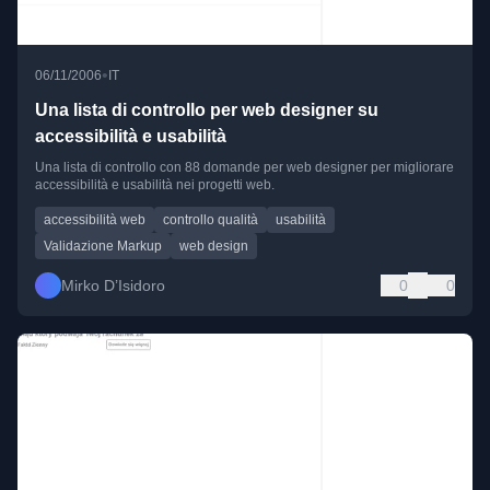
•
06/11/2006
IT
Una lista di controllo per web designer su
accessibilità e usabilità
Una lista di controllo con 88 domande per web designer per migliorare
accessibilità e usabilità nei progetti web.
accessibilità web
controllo qualità
usabilità
Validazione Markup
web design
Mirko D’Isidoro
0
0