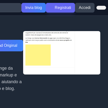
Invia blog
Registrati
Accedi
d Original
unge da
 markup e
, aiutando a
b e blog.