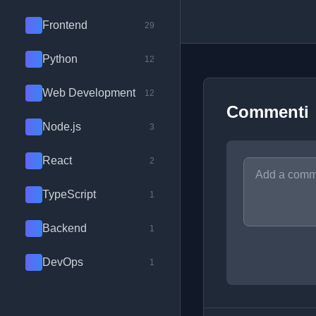
Frontend
29
Python
12
Web Development
12
Commenti
Node.js
3
React
2
TypeScript
1
Backend
1
DevOps
1