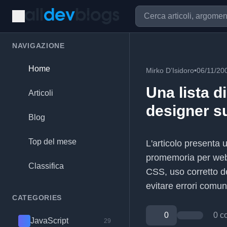
NAVIGAZIONE
Home
Mirko D’Isidoro
•
06/11/20
Una lista d
Articoli
designer su
Blog
Top del mese
L'articolo presenta 
promemoria per web
Classifica
CSS, uso corretto d
evitare errori comuni
CATEGORIES
0
0 c
JavaScript
29