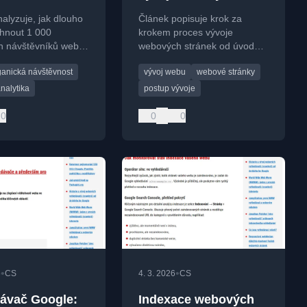
vníků
stránek?
alyzuje, jak dlouho
Článek popisuje krok za
ně?
áhnout 1 000
krokem proces vývoje
h návštěvníků webu,
webových stránek od úvodní
z organického
schůzky až po spuštění a
ganická návštěvnost
vývoj webu
webové stránky
ní, a jaké faktory to
provoz.
nalytika
postup vývoje
0
0
0
•
•
6
CS
4. 3. 2026
CS
ávač Google:
Indexace webových