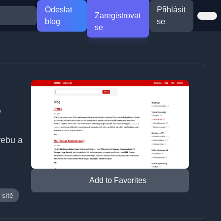
Odeslat
Přihlásit
Zaregistrovat
blog
se
se
y
webu a
Add to Favorites
 sítě