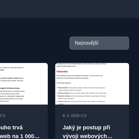
•
CS
8. 4. 2026
CS
ouho trvá
Jaký je postup při
 web na 1 000
vývoji webových