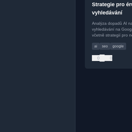
Strategie pro ér
vyhledávání
Analýza dopadů AI n
vyhledávání na Goog
včetně strategií pro 
AI vyhledávačů.
ai
seo
google
0
0