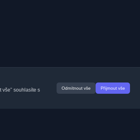
Odmítnout vše
Přijmout vše
 vše" souhlasíte s