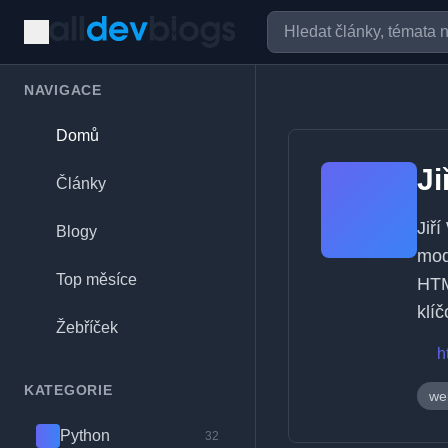
NAVIGACE
Domů
Ji
Články
Jiř
Blogy
mod
Top měsíce
HTM
klí
Žebříček
h
KATEGORIE
we
Python
32