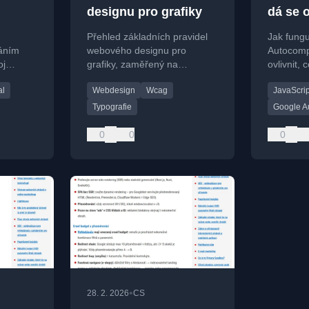
designu pro grafiky
dá se o
nám vy
Přehled základních pravidel
Jak fung
„radí"
áním
webového designu pro
Autocomp
oj
grafiky, zaměřený na
ovlivnit,
Dockeru,
typografii, kontrast a vizuální
navrhuje.
al
Webdesign
Wcag
JavaScrip
al CMS.
hierarchii.
možností 
Typografie
Google A
0
0
0
•
28. 2. 2026
CS