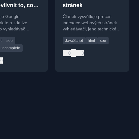
vlivnit to, co
stránek
hledávač
uje Google
Článek vysvětluje proces
?
lete a zda lze
indexace webových stránek
 co vyhledávač
vyhledávači, jeho technické
 Analýza algoritmu a
aspekty a faktory, které ji
t
seo
JavaScript
html
seo
pro firmy.
ovlivňují.
utocomplete
0
0
0