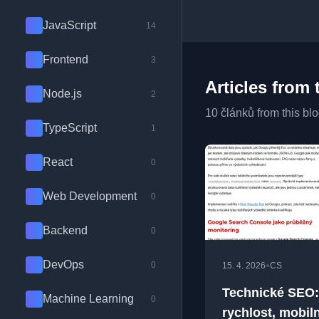
JavaScript
14
Frontend
3
Articles from 
Node.js
2
10 článků from this bl
TypeScript
1
React
0
Web Development
0
Backend
0
DevOps
•
0
15. 4. 2026
CS
Technické SEO:
Machine Learning
0
rychlost, mobiln