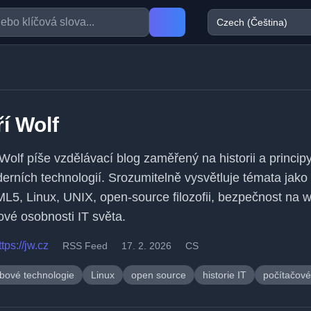
ří Wolf
í Wolf píše vzdělávací blog zaměřený na historii a princip
erních technologií. Srozumitelně vysvětluje témata jako
L5, Linux, UNIX, open-source filozofii, bezpečnost na 
čové osobnosti IT světa.
ttps://jw.cz
RSS Feed
17. 2. 2026
CS
bové technologie
Linux
open source
historie IT
počítačové