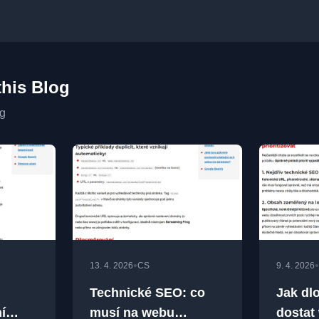
this Blog
og
•
•
13. 4. 2026
CS
9. 4. 2026
Technické SEO: co
Jak dl
í
musí na webu
dostat