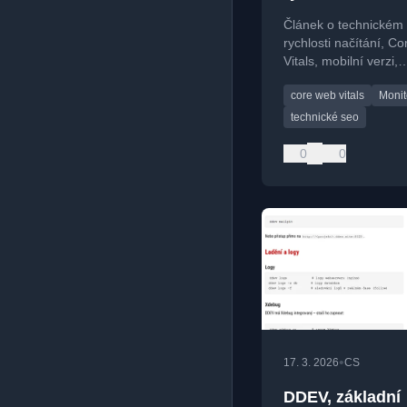
verze a průběž
Článek o technickém
monitoring
rychlosti načítání, C
Vitals, mobilní verzi,
nefunkčních odkazec
core web vitals
Monit
strukturovaných date
technické seo
0
0
•
17. 3. 2026
CS
DDEV, základní