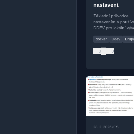
nastavení.
Základní průvodce
nastavením a použív
DDEV pro lokální výv
webových aplikací v 
docker
Ddev
Drup
včetně práce s Drup
0
0
•
28. 2. 2026
CS