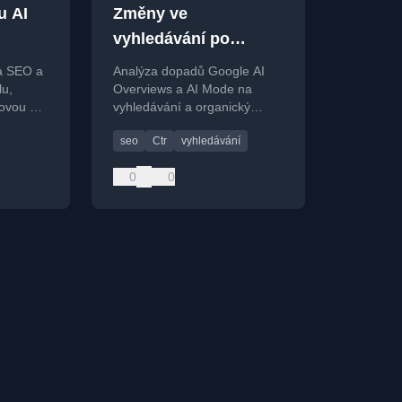
u AI
Změny ve
vyhledávání po
spuštění Google AI
a SEO a
Analýza dopadů Google AI
Overviews a Google
lu,
Overviews a AI Mode na
novou éru
vyhledávání a organický
AI Mode
traffic s daty z let 2025/2026.
seo
Ctr
vyhledávání
0
0