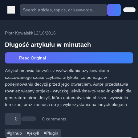
Piotr Kowalski
•
12/16/2016
Długość artykułu w minutach
Read Original
Artykuł omawia korzyści z wyświetlania użytkownikom
szacowanego czasu czytania artykułu, co pomaga w
podejmowaniu decyzji przed jego otwarciem. Autor przedstawia
również własny projekt - wtyczkę 'jekyll-time-to-read-in-polish' dla
generatora stron Jekyll, która automatycznie oblicza i wyświetla
ten czas, oraz zachęca do jej wykorzystania na innych blogach.
0
0 comments
#github
#jekyll
#Plugin