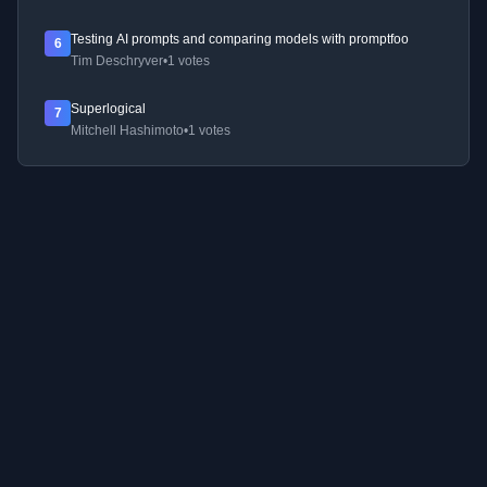
Testing AI prompts and comparing models with promptfoo
6
Tim Deschryver
•
1 votes
Superlogical
7
Mitchell Hashimoto
•
1 votes