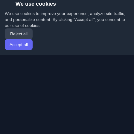
We use cookies
We use cookies to improve your experience, analyze site traffic,
and personalize content. By clicking "Accept all", you consent to
our use of cookies.
Reject all
Accept all
Home
Articles
English
Login
Discover the best personal developer blogs and articles
from around the world. Stay updated with the latest
trends, tutorials, and insights from the developer
community.