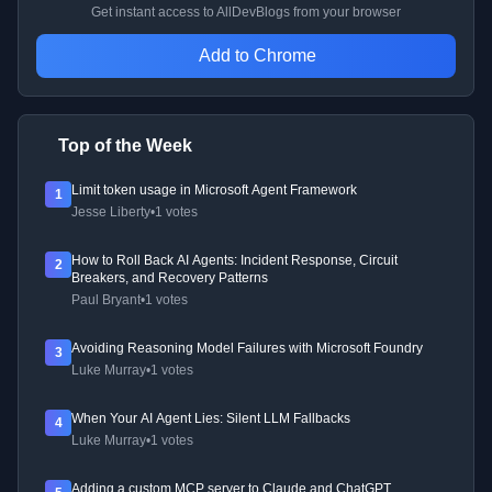
Get instant access to AllDevBlogs from your browser
Add to Chrome
Top of the Week
Limit token usage in Microsoft Agent Framework
1
Jesse Liberty
•
1 votes
How to Roll Back AI Agents: Incident Response, Circuit
2
Breakers, and Recovery Patterns
Paul Bryant
•
1 votes
Avoiding Reasoning Model Failures with Microsoft Foundry
3
Luke Murray
•
1 votes
When Your AI Agent Lies: Silent LLM Fallbacks
4
Luke Murray
•
1 votes
Adding a custom MCP server to Claude and ChatGPT