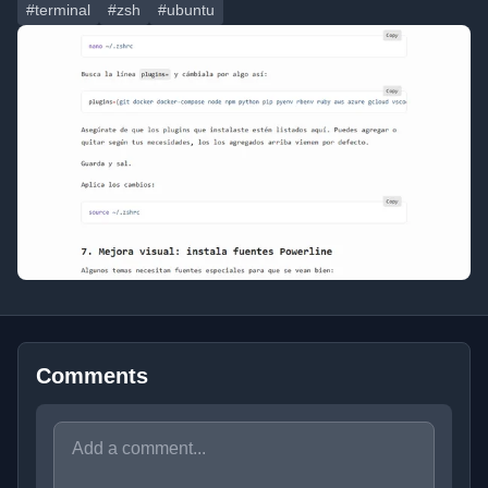
#terminal
#zsh
#ubuntu
Comments