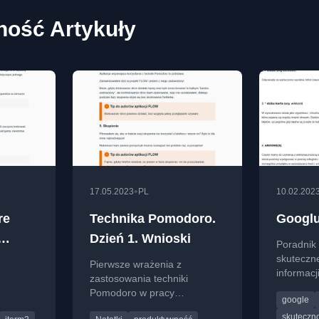
ość Artykuły
•
17.05.2023
PL
10.02.202
re
Technika Pomodoro.
Googlu
Dzień 1. Wnioski
Poradnik 
(2024)
skuteczn
Pierwsze wrażenia z
informacj
zastosowania techniki
programis
Pomodoro w pracy
google
amisty w
programisty - wnioski z dnia
skuteczn