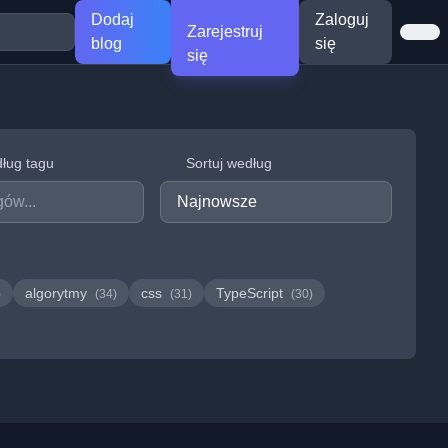
Dodaj
Zaloguj
Zarejestruj
blog
się
się
dług tagu
Sortuj według
algorytmy
css
TypeScript
)
(34)
(31)
(30)