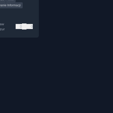
anie Informacji
ław
0
0
zur