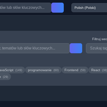
Filtruj we
avaScript
programowanie
Frontend
React
(149)
(60)
(59)
(38
we
(29)