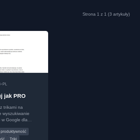
Strona 1 z 1 (3 artykuły)
•
3
PL
j jak PRO
z trikami na
e wyszukiwanie
i w Google dla
tów i nie tylko.
produktywność
ość
Triki