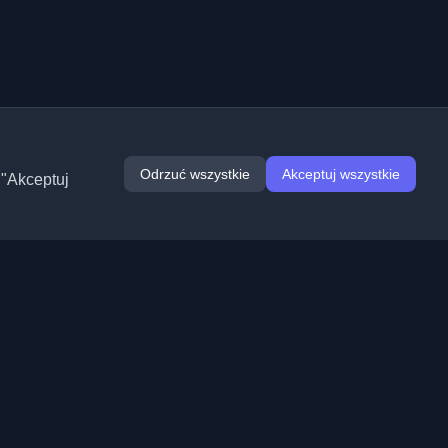
Odrzuć wszystkie
Akceptuj wszystkie
 "Akceptuj
Rozszerzenia
Informacje
Chrome
O nas
Edge
Kontakt
(wkrótce)