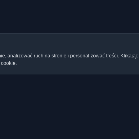
 analizować ruch na stronie i personalizować treści. Klikając
 cookie.
Szybkie linki
Artykuły
ste blogi deweloperskie i
ta. Bądź na bieżąco z
Blogi