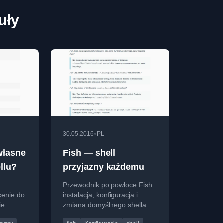
uły
•
30.05.2016
PL
własne
Fish — shell
llu?
przyjazny każdemu
Przewodnik po powłoce Fish:
cenie do
instalacja, konfiguracja i
ie
zmiana domyślnego shella
dla programistów