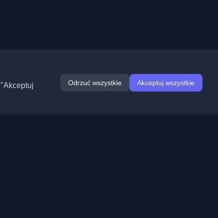
Odrzuć wszystkie
Akceptuj wszystkie
 "Akceptuj
Rozszerzenia
Informacje
Chrome
O nas
Edge
Kontakt
(wkrótce)