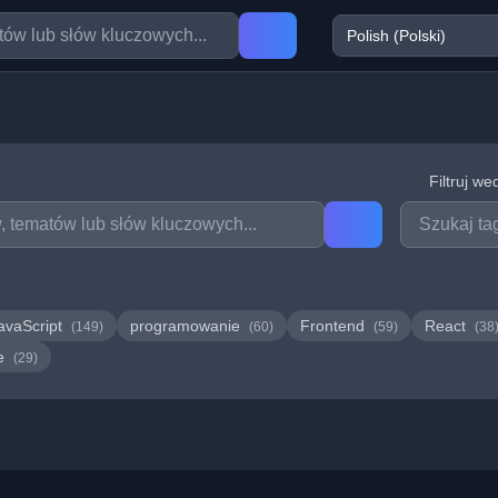
Filtruj we
avaScript
programowanie
Frontend
React
(149)
(60)
(59)
(38
we
(29)