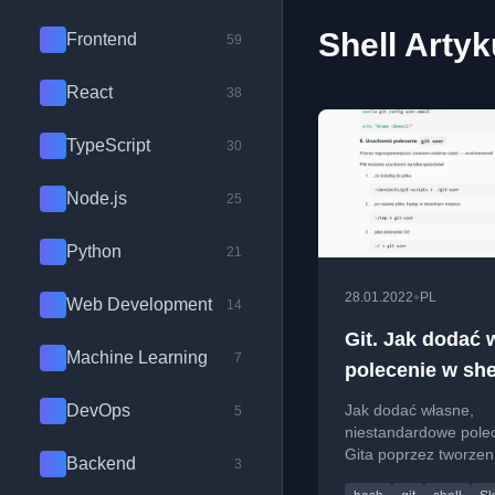
Shell Artyk
Frontend
59
React
38
TypeScript
30
Node.js
25
Python
21
•
28.01.2022
PL
Web Development
14
Git. Jak dodać 
Machine Learning
7
polecenie w she
DevOps
Jak dodać własne,
5
niestandardowe pole
Gita poprzez tworzen
Backend
3
skryptów powłoki i