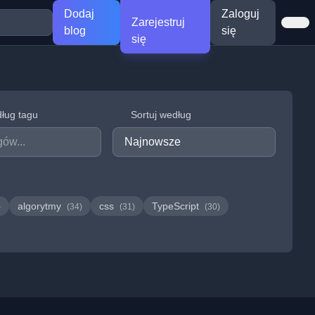
Dodaj
Zaloguj
Zarejestruj
blog
się
się
dług tagu
Sortuj według
algorytmy
css
TypeScript
)
(34)
(31)
(30)