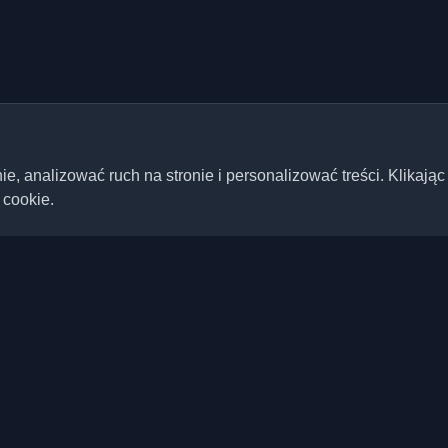
 analizować ruch na stronie i personalizować treści. Klikając
 cookie.
Szybkie linki
Artykuły
ste blogi deweloperskie i
ta. Bądź na bieżąco z
Blogi