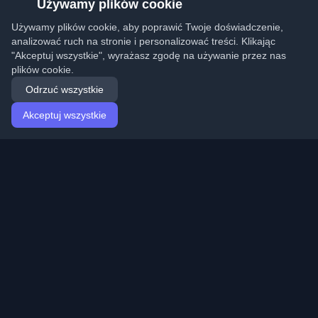
Używamy plików cookie
Używamy plików cookie, aby poprawić Twoje doświadczenie,
analizować ruch na stronie i personalizować treści. Klikając
"Akceptuj wszystkie", wyrażasz zgodę na używanie przez nas
plików cookie.
Odrzuć wszystkie
Akceptuj wszystkie
Strona główna
Artykuły
Polish (Polski)
Logowanie
Odkryj najlepsze osobiste blogi deweloperskie i artykuły
z całego świata. Bądź na bieżąco z najnowszymi
trendami, tutorialami i spostrzeżeniami ze społeczności
deweloperów.