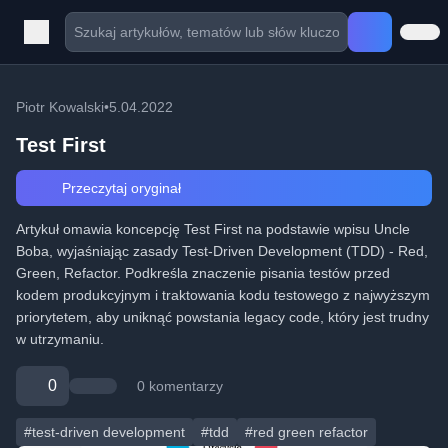
Piotr Kowalski
•
5.04.2022
Test First
Przeczytaj oryginał
Artykuł omawia koncepcję Test First na podstawie wpisu Uncle
Boba, wyjaśniając zasady Test-Driven Development (TDD) - Red,
Green, Refactor. Podkreśla znaczenie pisania testów przed
kodem produkcyjnym i traktowania kodu testowego z najwyższym
priorytetem, aby uniknąć powstania legacy code, który jest trudny
w utrzymaniu.
0
0 komentarzy
#test-driven development
#tdd
#red green refactor