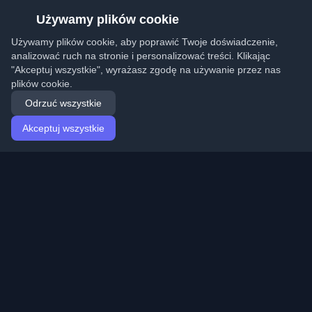
Używamy plików cookie
Używamy plików cookie, aby poprawić Twoje doświadczenie,
analizować ruch na stronie i personalizować treści. Klikając
"Akceptuj wszystkie", wyrażasz zgodę na używanie przez nas
plików cookie.
Odrzuć wszystkie
Akceptuj wszystkie
Strona główna
Artykuły
Polish (Polski)
Logowanie
Odkryj najlepsze osobiste blogi deweloperskie i artykuły
z całego świata. Bądź na bieżąco z najnowszymi
trendami, tutorialami i spostrzeżeniami ze społeczności