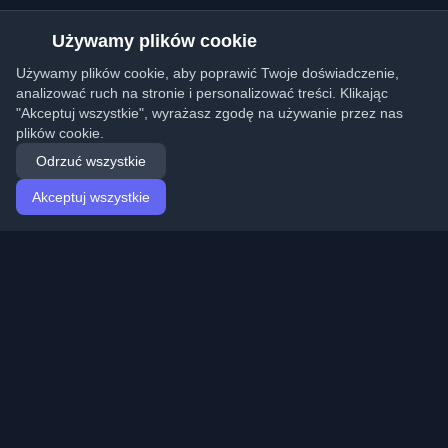
Używamy plików cookie
Używamy plików cookie, aby poprawić Twoje doświadczenie,
analizować ruch na stronie i personalizować treści. Klikając
"Akceptuj wszystkie", wyrażasz zgodę na używanie przez nas
plików cookie.
Odrzuć wszystkie
Akceptuj wszystkie
Strona główna
Artykuły
Polish (Polski)
Logowanie
Odkryj najlepsze osobiste blogi deweloperskie i artykuły
z całego świata. Bądź na bieżąco z najnowszymi