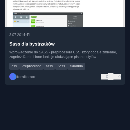
•
3.07.2014
PL
Sass dla bystrzaków
Wprowadzenie do SASS - preprocesora CSS, który dodaje zmienne,
zagnieżdżanie i inne funkcje ułatwiające pisanie stylów.
css
Preprocesor
sass
Scss
składnia
itcraftsman
0
0