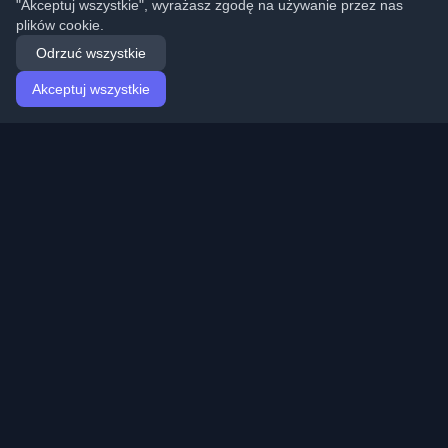
"Akceptuj wszystkie", wyrażasz zgodę na używanie przez nas
plików cookie.
Odrzuć wszystkie
Akceptuj wszystkie
Strona główna
Artykuły
Polish (Polski)
Logowanie
Odkryj najlepsze osobiste blogi deweloperskie i artykuły
z całego świata. Bądź na bieżąco z najnowszymi
trendami, tutorialami i spostrzeżeniami ze społeczności
deweloperów.