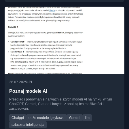
•
28.07.2025
PL
Poznaj modele AI
Przegląd i porównanie najważniejszych modeli AI na rynku, w tym
ChatGPT, Gemini, Claude i innych, z analizą ich możliwości i
zastosowań.
Chatgpt
duże modele językowe
Gemini
llm
sztuczna inteligencja