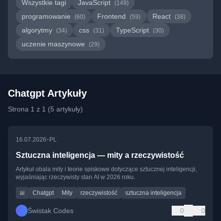
Wszystkie tagi
JavaScript
(149)
programowanie
Frontend
React
(60)
(59)
(38)
algorytmy
css
TypeScript
(34)
(31)
(30)
uczenie maszynowe
(29)
Chatgpt Artykuły
Strona 1 z 1 (5 artykuły)
•
16.07.2026
PL
Sztuczna inteligencja — mity a rzeczywistość
Artykuł obala mity i teorie spiskowe dotyczące sztucznej inteligencji,
wyjaśniając rzeczywisty stan AI w 2026 roku.
ai
Chatgpt
Mity
rzeczywistość
sztuczna inteligencja
Świstak Codes
0
0