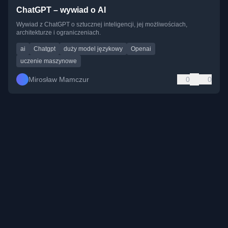
ChatGPT – wywiad o AI
Wywiad z ChatGPT o sztucznej inteligencji, jej możliwościach,
architekturze i ograniczeniach.
ai
Chatgpt
duży model językowy
Openai
uczenie maszynowe
Mirosław Mamczur
0
0