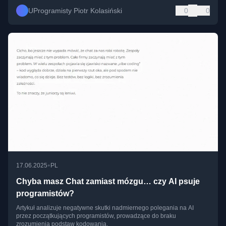
UProgramisty Piotr Kolasiński
0
0
•
17.06.2025
PL
Chyba masz Chat zamiast mózgu… czy AI psuje
programistów?
Artykuł analizuje negatywne skutki nadmiernego polegania na AI
przez początkujących programistów, prowadzące do braku
zrozumienia podstaw kodowania.