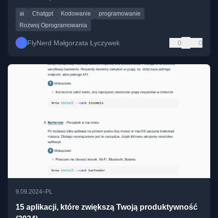
ai
Chatgpt
Kodowanie
programowanie
Rozwoj Oprogramowania
FlyNerd Małgorzata Łyczywek
0
0
•
9.09.2024
PL
15 aplikacji, które zwiększą Twoją produktywność