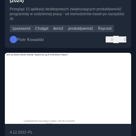
(2024)
Przegląd 15 aplikacji desktopowych zwiększających produktywność
programisty w codziennej pracy - od menedżerów haseł po narzędzia
AI.
1password
Chatgpt
iterm2
produktywność
Raycast
Piotr Kowalski
0
0
•
4.12.2022
PL