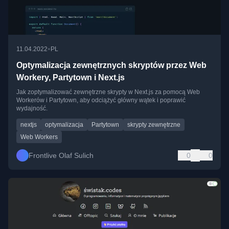
•
11.04.2022
PL
Optymalizacja zewnętrznych skryptów przez Web
Workery, Partytown i Next.js
Jak zoptymalizować zewnętrzne skrypty w Next.js za pomocą Web
Workerów i Partytown, aby odciążyć główny wątek i poprawić
wydajność.
nextjs
optymalizacja
Partytown
skrypty zewnętrzne
Web Workers
Frontlive Olaf Sulich
0
0