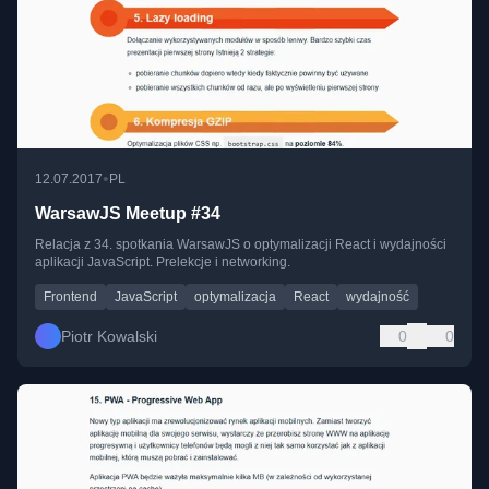
•
12.07.2017
PL
WarsawJS Meetup #34
Relacja z 34. spotkania WarsawJS o optymalizacji React i wydajności
aplikacji JavaScript. Prelekcje i networking.
Frontend
JavaScript
optymalizacja
React
wydajność
Piotr Kowalski
0
0