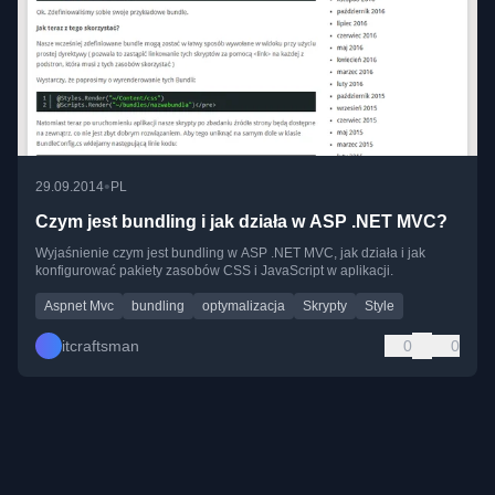
•
29.09.2014
PL
Czym jest bundling i jak działa w ASP .NET MVC?
Wyjaśnienie czym jest bundling w ASP .NET MVC, jak działa i jak
konfigurować pakiety zasobów CSS i JavaScript w aplikacji.
Aspnet Mvc
bundling
optymalizacja
Skrypty
Style
itcraftsman
0
0