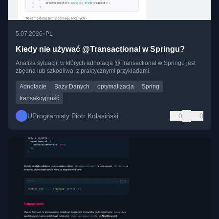
•
5.07.2026
PL
Kiedy nie używać @Transactional w Springu?
Analiza sytuacji, w których adnotacja @Transactional w Springu jest
zbędna lub szkodliwa, z praktycznymi przykładami.
Adnotacje
Bazy Danych
optymalizacja
Spring
transakcyjność
UProgramisty Piotr Kolasiński
0
0