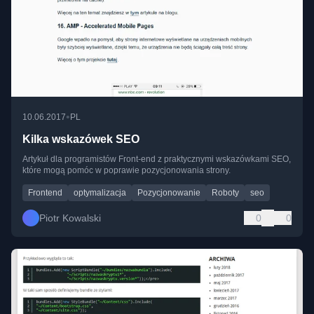
•
10.06.2017
PL
Kilka wskazówek SEO
Artykuł dla programistów Front-end z praktycznymi wskazówkami SEO,
które mogą pomóc w poprawie pozycjonowania strony.
Frontend
optymalizacja
Pozycjonowanie
Roboty
seo
Piotr Kowalski
0
0