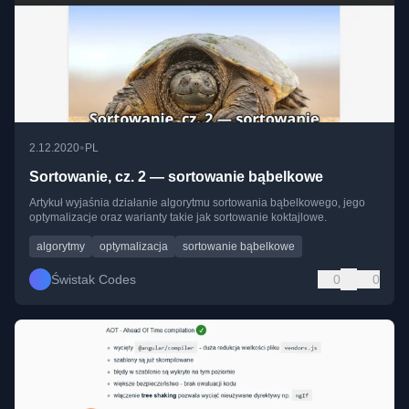
•
2.12.2020
PL
Sortowanie, cz. 2 — sortowanie bąbelkowe
Artykuł wyjaśnia działanie algorytmu sortowania bąbelkowego, jego
optymalizacje oraz warianty takie jak sortowanie koktajlowe.
algorytmy
optymalizacja
sortowanie bąbelkowe
Świstak Codes
0
0