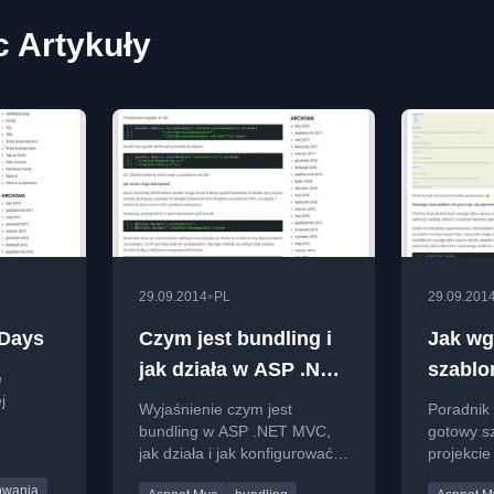
 Artykuły
•
29.09.2014
PL
29.09.201
rDays
Czym jest bundling i
Jak wg
jak działa w ASP .NET
szablo
e
MVC?
ASP .
j
Wyjaśnienie czym jest
Poradnik 
bundling w ASP .NET MVC,
gotowy s
ami i
jak działa i jak konfigurować
projekci
tami jak
pakiety zasobów CSS i
zastępuj
rd.
owania