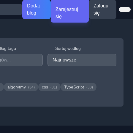
Dodaj
Zaloguj
Zarejestruj
blog
się
się
dług tagu
Sortuj według
algorytmy
css
TypeScript
)
(34)
(31)
(30)