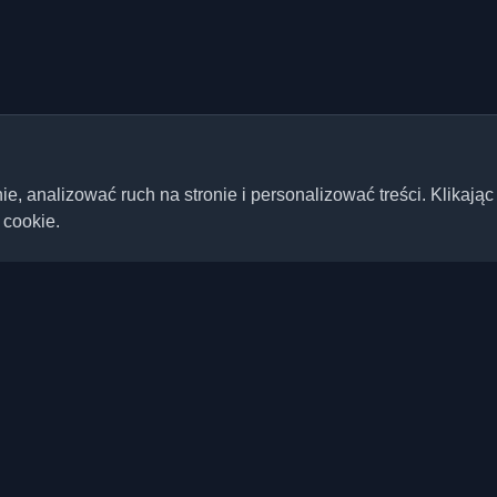
 analizować ruch na stronie i personalizować treści. Klikając
 cookie.
Szybkie linki
Artykuły
ste blogi deweloperskie i
ta. Bądź na bieżąco z
Blogi