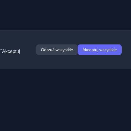
Odrzuć wszystkie
Akceptuj wszystkie
 "Akceptuj
Rozszerzenia
Informacje
Chrome
O nas
Edge
Kontakt
(wkrótce)