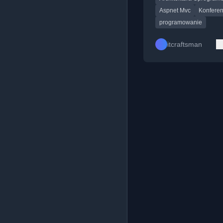
Aspnet Mvc
Konferen
programowanie
itcraftsman