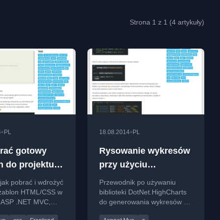
Strona 1 z 1 (4 artykuły)
•
•
4
PL
18.08.2014
PL
rać gotowy
Rysowanie wykresów
n do projektu
przy użyciu
NET MVC?
DotNet.Highcharts
jak pobrać i wdrożyć
Przewodnik po używaniu
zablon HTML/CSS w
biblioteki DotNet.HighCharts
e ASP .NET MVC,
do generowania wykresów w
ąc domyślny
aplikacjach ASP .NET MVC