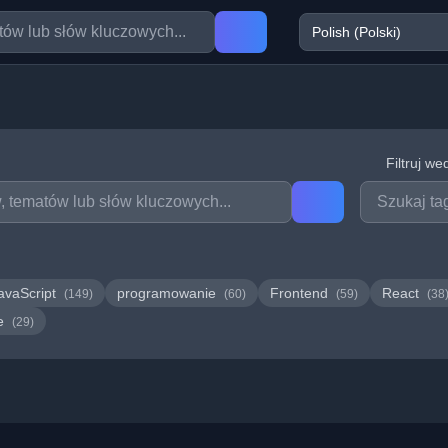
Filtruj we
avaScript
programowanie
Frontend
React
(149)
(60)
(59)
(38
we
(29)