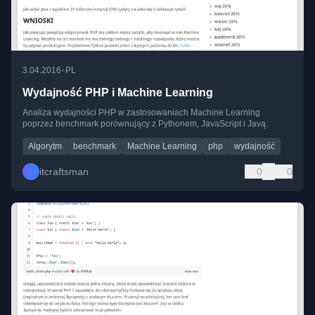
•
3.04.2016
PL
Wydajność PHP i Machine Learning
Analiza wydajności PHP w zastosowaniach Machine Learning
poprzez benchmark porównujący z Pythonem, JavaScript i Javą.
Algorytm
benchmark
Machine Learning
php
wydajność
itcraftsman
0
0