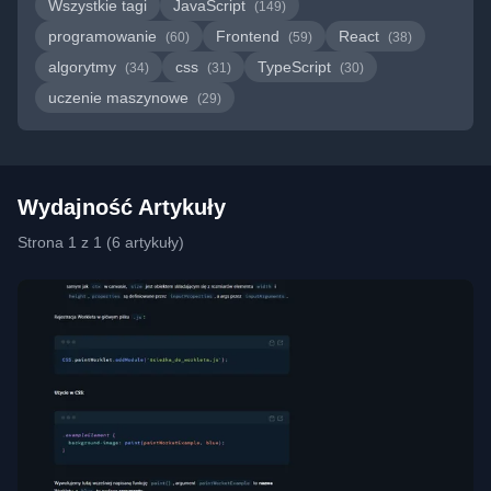
Wszystkie tagi
JavaScript
(149)
programowanie
Frontend
React
(60)
(59)
(38)
algorytmy
css
TypeScript
(34)
(31)
(30)
uczenie maszynowe
(29)
Wydajność Artykuły
Strona 1 z 1 (6 artykuły)