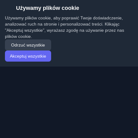
Używamy plików cookie
Używamy plików cookie, aby poprawić Twoje doświadczenie,
analizować ruch na stronie i personalizować treści. Klikając
"Akceptuj wszystkie", wyrażasz zgodę na używanie przez nas
plików cookie.
Odrzuć wszystkie
Akceptuj wszystkie
Strona główna
Artykuły
Polish (Polski)
Logowanie
Odkryj najlepsze osobiste blogi deweloperskie i artykuły
z całego świata. Bądź na bieżąco z najnowszymi
trendami, tutorialami i spostrzeżeniami ze społeczności