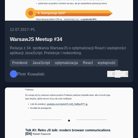
•
12.07.2017
PL
WarsawJS Meetup #34
Relacja z 34. spotkania WarsawJS o optymalizacji React i wydajności
aplikacji JavaScript. Prelekcje i networking.
Frontend
JavaScript
optymalizacja
React
wydajność
Piotr Kowalski
0
0