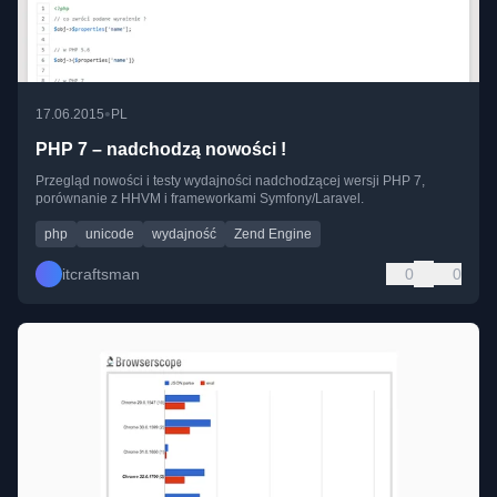
•
17.06.2015
PL
PHP 7 – nadchodzą nowości !
Przegląd nowości i testy wydajności nadchodzącej wersji PHP 7,
porównanie z HHVM i frameworkami Symfony/Laravel.
php
unicode
wydajność
Zend Engine
itcraftsman
0
0