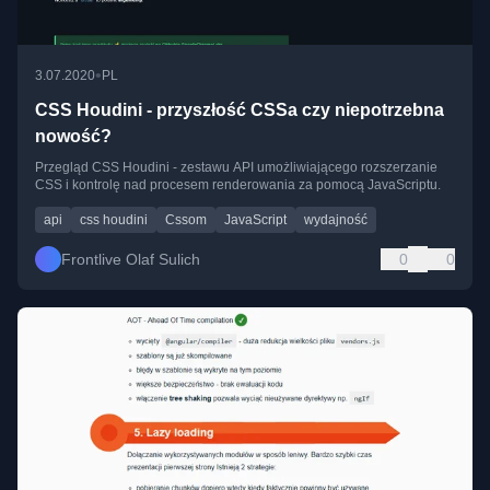
•
3.07.2020
PL
CSS Houdini - przyszłość CSSa czy niepotrzebna
nowość?
Przegląd CSS Houdini - zestawu API umożliwiającego rozszerzanie
CSS i kontrolę nad procesem renderowania za pomocą JavaScriptu.
api
css houdini
Cssom
JavaScript
wydajność
Frontlive Olaf Sulich
0
0