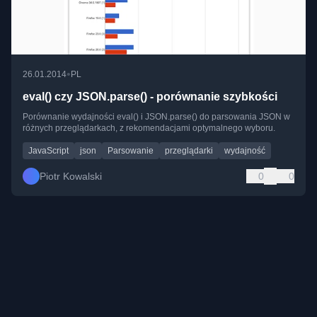
•
26.01.2014
PL
eval() czy JSON.parse() - porównanie szybkości
Porównanie wydajności eval() i JSON.parse() do parsowania JSON w
różnych przeglądarkach, z rekomendacjami optymalnego wyboru.
JavaScript
json
Parsowanie
przeglądarki
wydajność
Piotr Kowalski
0
0