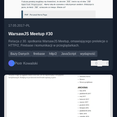
•
17.05.2017
PL
WarsawJS Meetup #30
Relacja z 30. spotkania WarsawJS Meetup, omawiającego prelekcje o
HTTP/2, Firebase i komunikacji w przeglądarkach.
Bazy Danych
firebase
http/2
JavaScript
wydajność
Piotr Kowalski
0
0